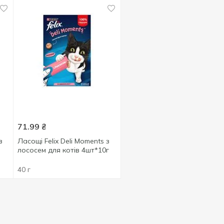
71.99
₴
з
Ласощі Felix Deli Moments з
лососем для котів 4шт*10г
40 г