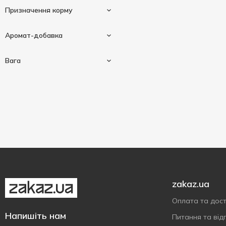
Призначення корму
Ласощі
2
Аромат-добавка
Для літніх котів
2
Вага
Курка
1
Лосось
1
40 г
2
zakaz.ua
Оплата та дос
Напишіть нам
Питання та відп