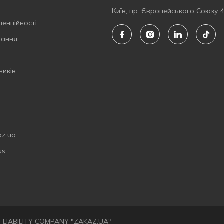
Київ, пр. Європейського Союзу 
денційності
вання
ників
az.ua
us
ED LIABILITY COMPANY "ZAKAZ.UA"