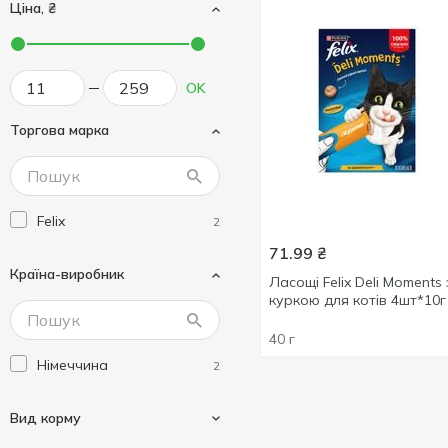
Ціна, ₴
OK
Торгова марка
Felix
2
71.99
₴
Країна-виробник
Ласощі Felix Deli Moments 
куркою для котів 4шт*10г
40 г
Німеччина
2
Вид корму