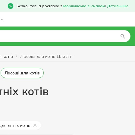
Безкоштовна доставка з
Моршинська зі смаком
!
Детальніше
 котів
Ласощі для котів Для літніх котів
Ласощі для котів
ніх котів
Для літніх котів