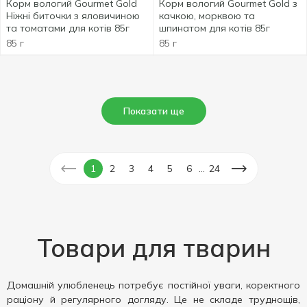
Корм вологий Gourmet Gold
Корм вологий Gourmet Gold з
Ніжні биточки з яловичиною
качкою, морквою та
та томатами для котів 85г
шпинатом для котів 85г
85 г
85 г
Показати ще
...
1
2
3
4
5
6
24
Товари для тварин
Домашній улюбленець потребує постійної уваги, коректного
раціону й регулярного догляду. Це не складе труднощів,