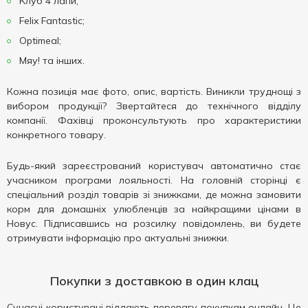
Клуб 4 лапи;
Felix Fantastic;
Optimeal;
Мяу! та інших.
Кожна позиція має фото, опис, вартість. Виникли труднощі з
вибором продукції? Звертайтеся до технічного відділу
компанії. Фахівці проконсультують про характеристики
конкретного товару.
Будь-який зареєстрований користувач автоматично стає
учасником програми лояльності. На головній сторінці є
спеціальний розділ товарів зі знижками, де можна замовити
корм для домашніх улюбленців за найкращими цінами в
Новус. Підписавшись на розсилку повідомлень, ви будете
отримувати інформацію про актуальні знижки.
Покупки з доставкою в один клац
Сучасні користувачі віддають перевагу покупкам онлайн. Це