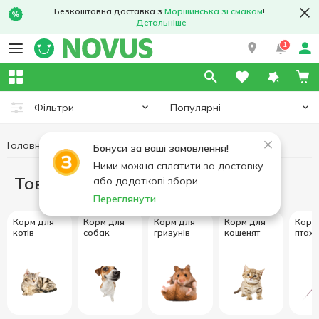
Безкоштовна доставка з
Моршинська зі смаком
!
Детальніше
1
Популярні
Фільтри
Головна
Товари для тварин
Бонуси за ваші замовлення!
Ними можна сплатити за доставку
Товари для тварин
або додаткові збори.
Переглянути
Корм для
Корм для
Корм для
Корм для
Корм
котів
собак
гризунів
кошенят
птахі