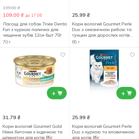
139.00
₴
109.00
₴
25.99
₴
до 17.08
Ласощі для собак Trixie Denta
Корм вологий Gourmet Perle
Fun з куркою паличка для
Duo з океанічною рибою та
чищення зубів 12cм 6шт 70г
тунцем для дорослих котів
85г
70 г
85 г
+
+
31.79
₴
25.99
₴
Корм вологий Gourmet Gold
Корм вологий Gourmet Perle
Ніжні биточки з індичкою та
Duo з куркою та яловичиною
шпинатом для котів 85г
для котів 85г