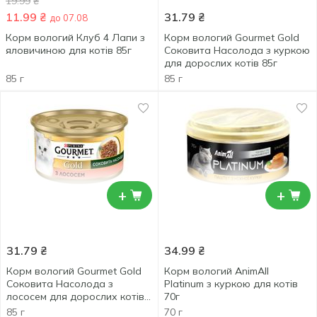
19.99
₴
11.99
₴
31.79
₴
до 07.08
Корм вологий Клуб 4 Лапи з
Корм вологий Gourmet Gold
яловичиною для котів 85г
Соковита Насолода з куркою
для дорослих котів 85г
85 г
85 г
+
+
31.79
₴
34.99
₴
Корм вологий Gourmet Gold
Корм вологий AnimAll
Соковита Насолода з
Platinum з куркою для котів
лососем для дорослих котів
70г
85г
85 г
70 г