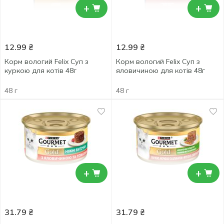
+
+
12.99
₴
12.99
₴
Корм вологий Felix Суп з
Корм вологий Felix Суп з
куркою для котів 48г
яловичиною для котів 48г
48 г
48 г
+
+
31.79
₴
31.79
₴