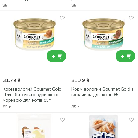
85 г
85 г
+
+
31.79
₴
31.79
₴
Корм вологий Gourmet Gold
Корм вологий Gourmet Gold з
Ніжні биточки з куркою та
кроликом для котів 85г
морквою для котів 85г
85 г
85 г