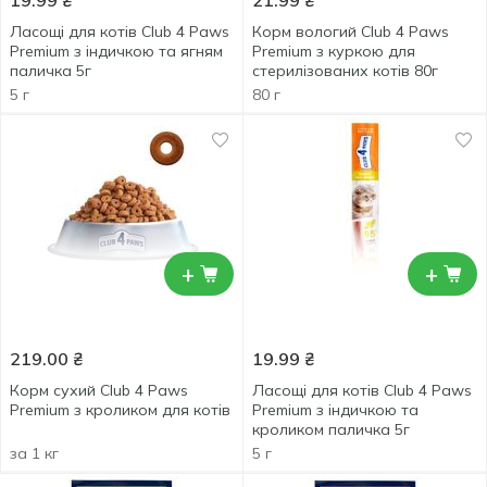
19.99
₴
21.99
₴
Ласощі для котів Club 4 Paws
Корм вологий Club 4 Paws
Premium з індичкою та ягням
Premium з куркою для
паличка 5г
стерилізованих котів 80г
5 г
80 г
+
+
219.00
₴
19.99
₴
Корм сухий Club 4 Paws
Ласощі для котів Club 4 Paws
Premium з кроликом для котів
Premium з індичкою та
кроликом паличка 5г
за 1 кг
5 г