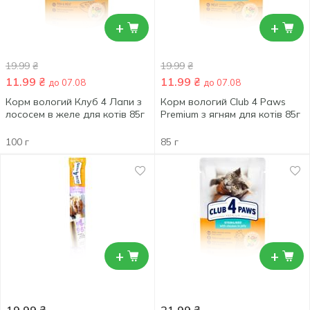
+
+
19.99
₴
19.99
₴
11.99
₴
11.99
₴
до 07.08
до 07.08
Корм вологий Клуб 4 Лапи з
Корм вологий Club 4 Paws
лососем в желе для котів 85г
Premium з ягням для котів 85г
100 г
85 г
+
+