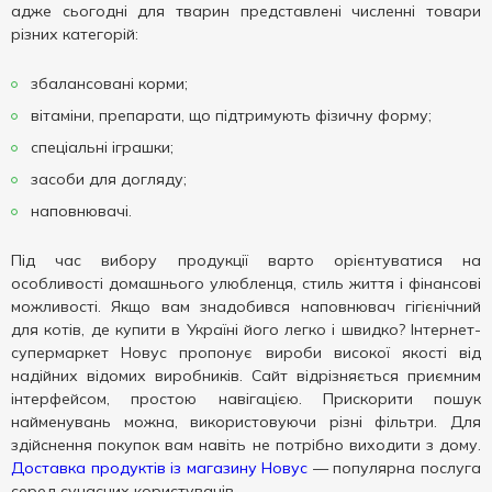
адже сьогодні для тварин представлені численні товари
різних категорій:
збалансовані корми;
вітаміни, препарати, що підтримують фізичну форму;
спеціальні іграшки;
засоби для догляду;
наповнювачі.
Під час вибору продукції варто орієнтуватися на
особливості домашнього улюбленця, стиль життя і фінансові
можливості. Якщо вам знадобився наповнювач гігієнічний
для котів, де купити в Україні його легко і швидко? Інтернет-
супермаркет Новус пропонує вироби високої якості від
надійних відомих виробників. Сайт відрізняється приємним
інтерфейсом, простою навігацією. Прискорити пошук
найменувань можна, використовуючи різні фільтри. Для
здійснення покупок вам навіть не потрібно виходити з дому.
Доставка продуктів із магазину Новус
— популярна послуга
серед сучасних користувачів.