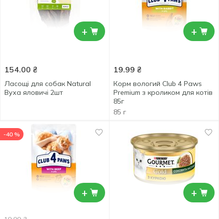
+
+
154.00
₴
19.99
₴
Ласощі для собак Natural
Корм вологий Club 4 Paws
Вуха яловичі 2шт
Premium з кроликом для котів
85г
85 г
-40 %
+
+