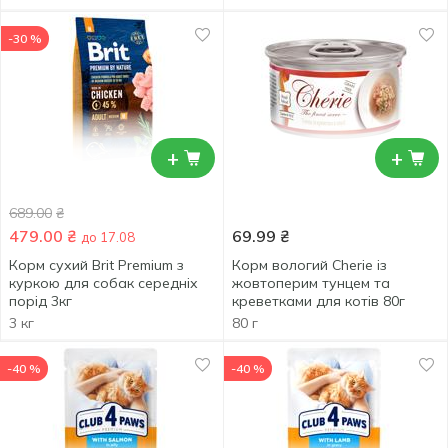
-30 %
+
+
689.00
₴
479.00
₴
69.99
₴
до 17.08
Корм сухий Brit Premium з
Корм вологий Cherie із
куркою для собак середніх
жовтоперим тунцем та
порід 3кг
креветками для котів 80г
3 кг
80 г
-40 %
-40 %