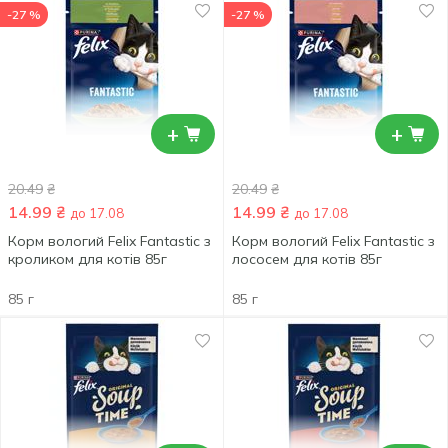
-27 %
-27 %
+
+
20.49
₴
20.49
₴
14.99
₴
14.99
₴
до 17.08
до 17.08
Корм вологий Felix Fantastic з
Корм вологий Felix Fantastic з
кроликом для котів 85г
лососем для котів 85г
85 г
85 г