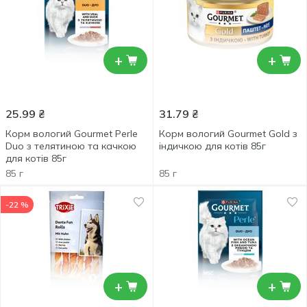
+
+
25.99
₴
31.79
₴
Корм вологий Gourmet Perle
Корм вологий Gourmet Gold з
Duo з телятиною та качкою
індичкою для котів 85г
для котів 85г
85 г
85 г
-22 %
+
+