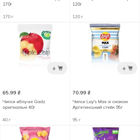
170г
120г
170 г
120 г
+
+
65.99
₴
70.99
₴
Чипси яблучні Gadz
Чипси Lay's Max зі смаком
оригінальні 40г
Аргетинський стейк 95г
40 г
95 г