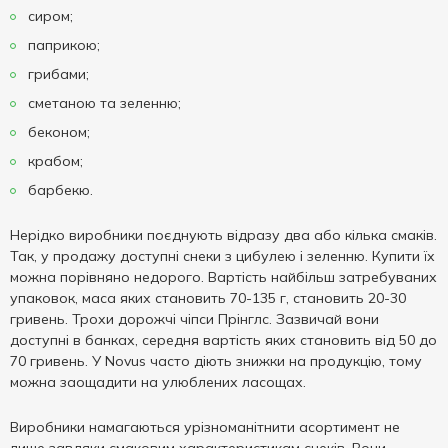
сиром;
паприкою;
грибами;
сметаною та зеленню;
беконом;
крабом;
барбекю.
Нерідко виробники поєднують відразу два або кілька смаків.
Так, у продажу доступні снеки з цибулею і зеленню. Купити їх
можна порівняно недорого. Вартість найбільш затребуваних
упаковок, маса яких становить 70-135 г, становить 20-30
гривень. Трохи дорожчі чіпси Прінглс. Зазвичай вони
доступні в банках, середня вартість яких становить від 50 до
70 гривень. У Novus часто діють знижки на продукцію, тому
можна заощадити на улюблених ласощах.
Виробники намагаються урізноманітнити асортимент не