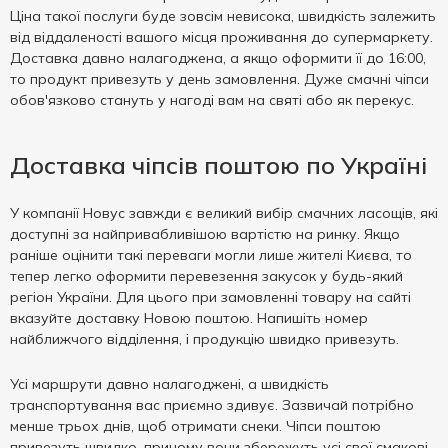
Ціна такої послуги буде зовсім невисока, швидкість залежить
від віддаленості вашого місця проживання до супермаркету.
Доставка давно налагоджена, а якщо оформити її до 16:00,
то продукт привезуть у день замовлення. Дуже смачні чіпси
обов'язково стануть у нагоді вам на святі або як перекус.
Доставка чіпсів поштою по Україні
У компанії Новус завжди є великий вибір смачних ласощів, які
доступні за найпривабливішою вартістю на ринку. Якщо
раніше оцінити такі переваги могли лише жителі Києва, то
тепер легко оформити перевезення закусок у будь-який
регіон України. Для цього при замовленні товару на сайті
вказуйте доставку Новою поштою. Напишіть номер
найближчого відділення, і продукцію швидко привезуть.
Усі маршрути давно налагоджені, а швидкість
транспортування вас приємно здивує. Зазвичай потрібно
менше трьох днів, щоб отримати снеки. Чіпси поштою
привезуть швидко, причому вони збережуть усі свої смакові