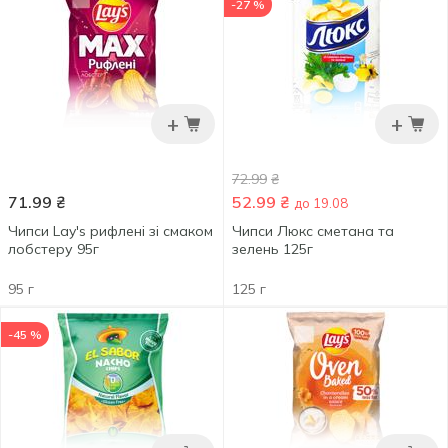
-27 %
+
+
72.99
₴
71.99
₴
52.99
₴
до 19.08
Чипси Lay's рифлені зі смаком
Чипси Люкс сметана та
лобстеру 95г
зелень 125г
95 г
125 г
-45 %