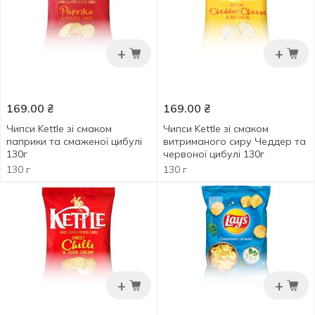
+
+
169.00
₴
169.00
₴
Чипси Kettle зі смаком
Чипси Kettle зі смаком
паприки та смаженої цибулі
витриманого сиру Чеддер та
130г
червоної цибулі 130г
130 г
130 г
+
+