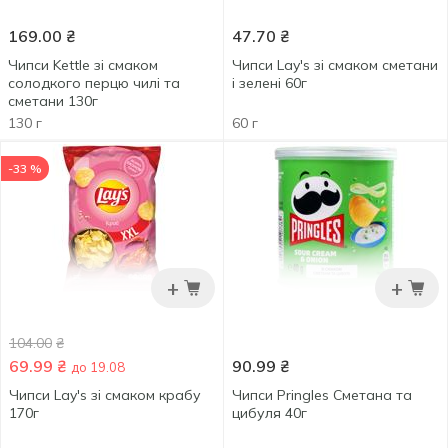
169.00
₴
47.70
₴
Чипси Kettle зі смаком
Чипси Lay's зі смаком сметани
солодкого перцю чилі та
і зелені 60г
сметани 130г
130 г
60 г
-33 %
+
+
104.00
₴
69.99
₴
90.99
₴
до 19.08
Чипси Lay's зі смаком крабу
Чипси Pringles Сметана та
170г
цибуля 40г