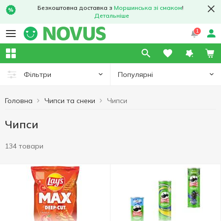
Безкоштовна доставка з
Моршинська зі смаком
!
Детальніше
1
Популярні
Фільтри
Головна
Чипси та снеки
Чипси
Чипси
134 товари