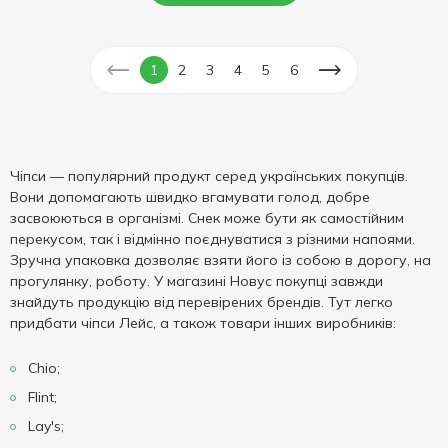
1
2
3
4
5
6
Чіпси — популярний продукт серед українських покупців.
Вони допомагають швидко вгамувати голод, добре
засвоюються в організмі. Снек може бути як самостійним
перекусом, так і відмінно поєднуватися з різними напоями.
Зручна упаковка дозволяє взяти його із собою в дорогу, на
прогулянку, роботу. У магазині Новус покупці завжди
знайдуть продукцію від перевірених брендів. Тут легко
придбати чіпси Лейс, а також товари інших виробників:
Chio;
Flint;
Lay's;