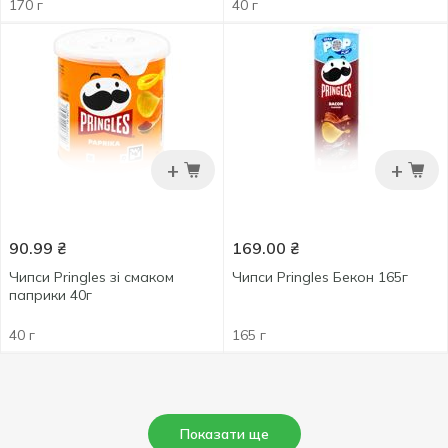
170 г
40 г
+
+
90.99
₴
169.00
₴
Чипси Pringles зі смаком
Чипси Pringles Бекон 165г
паприки 40г
40 г
165 г
Показати ще