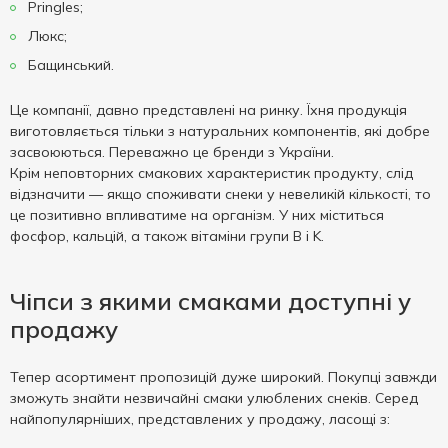
Pringles;
Люкс;
Бащинський.
Це компанії, давно представлені на ринку. Їхня продукція
виготовляється тільки з натуральних компонентів, які добре
засвоюються. Переважно це бренди з України.
Крім неповторних смакових характеристик продукту, слід
відзначити — якщо споживати снеки у невеликій кількості, то
це позитивно впливатиме на організм. У них міститься
фосфор, кальцій, а також вітаміни групи B і K.
Чіпси з якими смаками доступні у
продажу
Тепер асортимент пропозицій дуже широкий. Покупці завжди
зможуть знайти незвичайні смаки улюблених снеків. Серед
найпопулярніших, представлених у продажу, ласощі з: