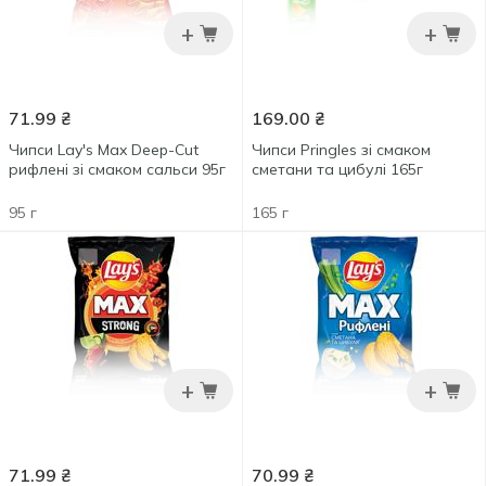
+
+
71.99
₴
169.00
₴
Чипси Lay's Max Deep-Cut
Чипси Pringles зі смаком
рифлені зі смаком сальси 95г
сметани та цибулі 165г
95 г
165 г
+
+
71.99
₴
70.99
₴