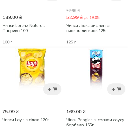
72.99
₴
139.00
₴
52.99
₴
до 19.08
Чипси Lorenz Naturals
Чипси Люкc рифлені зі
Паприка 100г
смаком лисичок 125г
100 г
125 г
+
+
75.99
₴
169.00
₴
Чипси Lay's з сіллю 120г
Чіпси Pringles зі смаком соусу
барбекю 165г