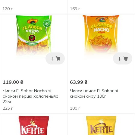
120 г
165 г
+
+
119.00
₴
63.99
₴
Чипси El Sabor Nacho зі
Чипси начос El Sabor зі
смаком перцю халапеньйо
смаком сиру 100г
225г
225 г
100 г