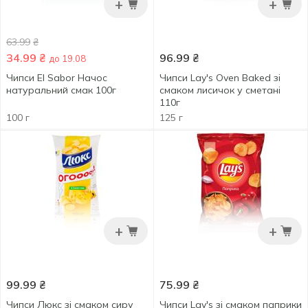
+
+
63.99
₴
34.99
₴
96.99
₴
до 19.08
Чипси El Sabor Начос
Чипси Lay's Oven Baked зі
натуральний смак 100г
смаком лисичок у сметані
110г
100 г
125 г
+
+
99.99
₴
75.99
₴
Чипси Люкс зі смаком сиру
Чипси Lay's зі смаком паприки