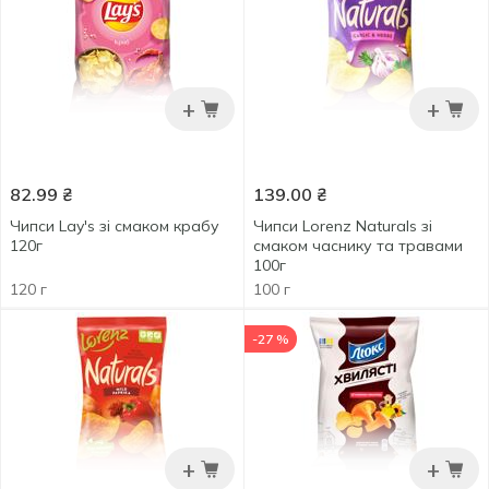
+
+
82.99
₴
139.00
₴
Чипси Lay's зі смаком крабу
Чипси Lorenz Naturals зі
120г
смаком часнику та травами
100г
120 г
100 г
-27 %
+
+