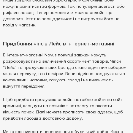
лише завдяки смаковим характеристикам снеків. Вони
можуть різнитись і за формою. Так, популярні довгасті або
рифлені ласощі. Тепер замовити їх можна онлайн, що
дозволить істотно заощадитичас і не витрачати його на
похід у магазин.
Придбання чіпсів Лейс в інтернет-магазині
В інтернет-магазині Novus покупці завжди можуть
розраховувати на величезний асортимент товарів. Чіпси
“Лейс” та продукція інших брендів стане відмінним вибором
як для перекусу, так і вечірки. Вони відмінно поєднуються з
коктейлями і напоями, гамують голод і не викликають
відчуття переїдання.
Щоб придбати продукцію онлайн, потрібно зайти на сайт
крамниці, клацнути на позицію з каталогу та вказати
кількість пачок. Далі можете прописати свою адресу, щоб
придбати ласощі з доставкою додому.
Ми готові виконати перевезення в будь-який район Києва.