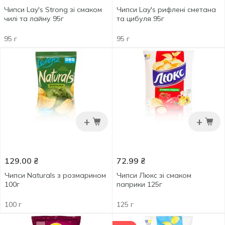
Чипси Lay's Strong зі смаком
Чипси Lay's рифлені сметана
чилі та лайму 95г
та цибуля 95г
95 г
95 г
+
+
129.00
₴
72.99
₴
Чипси Naturals з розмарином
Чипси Люкс зі смаком
100г
паприки 125г
100 г
125 г