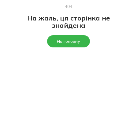
404
На жаль, ця сторінка не
знайдена
На головну