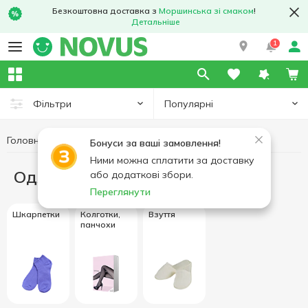
Безкоштовна доставка з
Моршинська зі смаком
!
Детальніше
1
Популярні
Фільтри
Головна
Одяг та взуття
Бонуси за ваші замовлення!
Ними можна сплатити за доставку
Одяг та взуття
або додаткові збори.
Переглянути
Шкарпетки
Колготки,
Взуття
панчохи