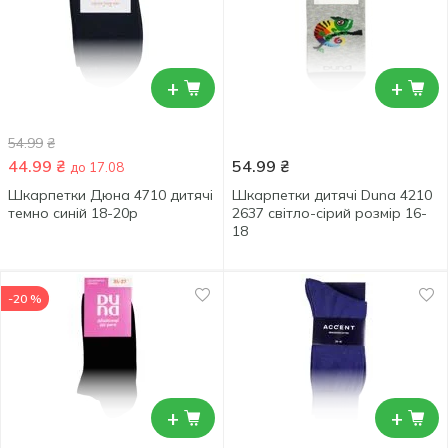
+
+
54.99
₴
44.99
₴
54.99
₴
до 17.08
Шкарпетки Дюна 4710 дитячі
Шкарпетки дитячі Duna 4210
темно синій 18-20р
2637 світло-сірий розмір 16-
18
-20 %
+
+