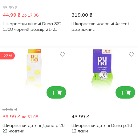
55.99
₴
44.99
₴
319.00
₴
до 17.08
Шкарпетки жіночі Duna 862
Шкарпетки чоловічі Accent
1308 чорний розмір 21-23
р.25 джинс
-27 %
+
+
54.99
₴
39.99
₴
43.99
₴
до 31.08
Шкарпетки дитячі Дюна р.20-
Шкарпетки дитячі Duna р.10-
22 жовтий
12 лайм