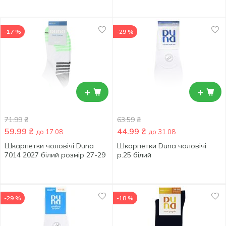
-17 %
-29 %
+
+
71.99
₴
63.59
₴
59.99
₴
44.99
₴
до 17.08
до 31.08
Шкарпетки чоловічі Duna
Шкарпетки Duna чоловічі
7014 2027 білий розмір 27-29
р.25 білий
-29 %
-18 %