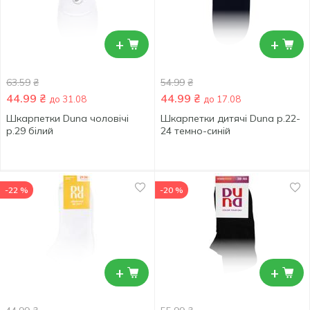
+
+
63.59
₴
54.99
₴
44.99
₴
44.99
₴
до 31.08
до 17.08
Шкарпетки Duna чоловічі
Шкарпетки дитячі Duna р.22-
р.29 білий
24 темно-синій
-22 %
-20 %
+
+