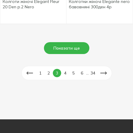
Колготи жіночі Elegant Fleur
Колготки жіночі Elegante nero
20 Den р.2 Nero
бавовняні 300ден 4р
Показати ще
...
1
2
3
4
5
6
34