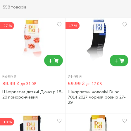
558 товарів
-27 %
-17 %
+
+
54.99
₴
71.99
₴
39.99
₴
59.99
₴
до 31.08
до 17.08
Шкарпетки дитячі Дюна р.18-
Шкарпетки чоловічі Duna
20 помаранчевий
7014 2027 чорний розмір 27-
29
-18 %