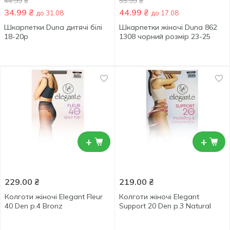
44.99
₴
55.99
₴
34.99
₴
44.99
₴
до 31.08
до 17.08
Шкарпетки Duna дитячі білі
Шкарпетки жіночі Duna 862
18-20р
1308 чорний розмір 23-25
+
+
229.00
₴
219.00
₴
Колготи жіночі Elegant Fleur
Колготи жіночі Elegant
40 Den р.4 Bronz
Support 20 Den р.3 Natural