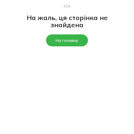
404
На жаль, ця сторінка не
знайдена
На головну