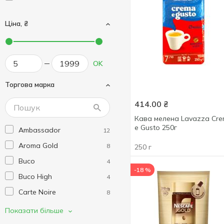
Ціна, ₴
OK
Торгова марка
414.00
₴
Кава мелена Lavazza Cr
e Gusto 250г
Ambassador
12
Aroma Gold
8
250 г
Buco
4
-18 %
Buco High
4
Carte Noire
8
Coffee Baron
1
Показати більше
Dallmayr
5