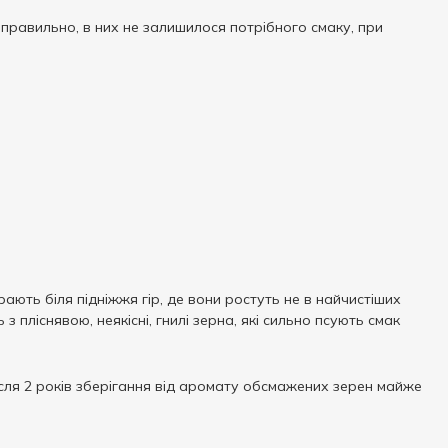
правильно, в них не залишилося потрібного смаку, при
ають біля підніжжя гір, де вони ростуть не в найчистіших
пліснявою, неякісні, гнилі зерна, які сильно псують смак
сля 2 років зберігання від аромату обсмажених зерен майже