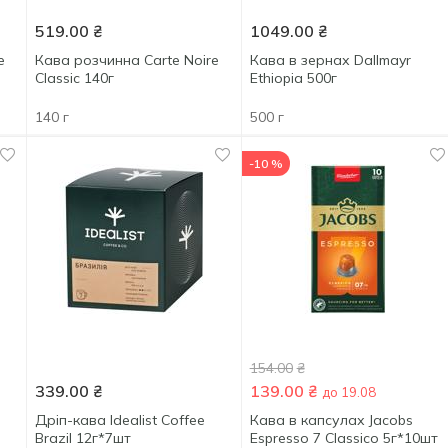
519.00
₴
1049.00
₴
e
Кава розчинна Carte Noire
Кава в зернах Dallmayr
Classic 140г
Ethiopia 500г
140 г
500 г
-10 %
154.00
₴
339.00
₴
139.00
₴
до 19.08
Дріп-кава Idealist Coffee
Кава в капсулах Jacobs
Brazil 12г*7шт
Espresso 7 Classico 5г*10шт