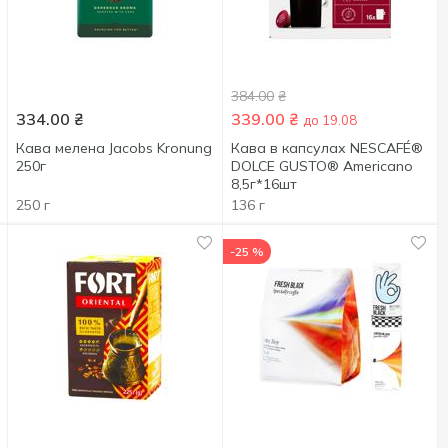
384.00
₴
334.00
₴
339.00
₴
до 19.08
Кава мелена Jacobs Kronung
Кава в капсулах NESCAFÉ®
250г
DOLCE GUSTO® Americano
8,5г*16шт
250 г
136 г
-25 %