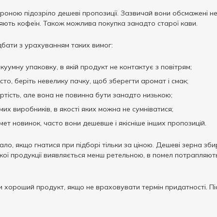
оною підозріло дешеві пропозиції. Зазвичай вони обсмажені не
яють кофеїн. Також можлива покупка занадто старої кави.
бати з урахуванням таких вимог:
уумну упаковку, в якій продукт не контактує з повітрям;
сто, беріть невелику пачку, щоб зберегти аромат і смак;
тість, але вона не повинна бути занадто низькою;
их виробників, в якості яких можна не сумніватися;
ет новинок, часто вони дешевше і якісніше інших пропозицій.
о, якщо гнатися при підборі тільки за ціною. Дешеві зерна збир
ї продукції виявляється менш ретельною, в помел потрапляють з 
 хороший продукт, якщо не враховувати термін придатності. Пі