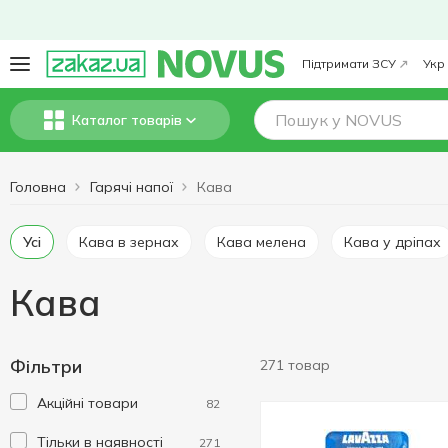
Підтримати ЗСУ
Укр
Каталог товарів
Головна
Гарячі напої
Кава
Усі
Кава в зернах
Кава мелена
Кава у дріпах
Кава
Фільтри
271 товар
Акційні товари
82
Тільки в наявності
271