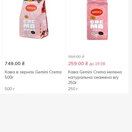
364.00
₴
749.00
₴
259.00
₴
до 19.08
Кава в зернах Gemini Crema
Кава Gemini Crema мелена
500г
натуральна смажена в/у
250г
500 г
250 г