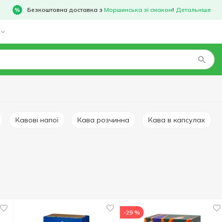
Безкоштовна доставка з
Моршинська зі смаком
!
Детальніше
Кавові напої
Кава розчинна
Кава в капсулах
-29 %