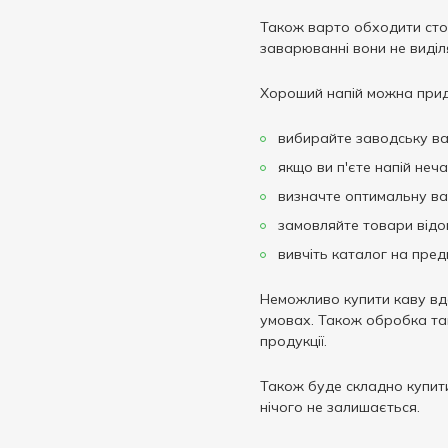
164 г
1
Також варто обходити стор
165 г
1
заварюванні вони не виділ
170 г
3
Хороший напій можна прид
180 г
1
183.2 г
вибирайте заводську вак
1
якщо ви п'єте напій неча
186.4 г
1
визначте оптимальну вар
190 г
2
замовляйте товари відом
200 г
20
вивчіть каталог на предм
210 г
1
225 г
5
Неможливо купити каву вдал
умовах. Також обробка тако
230 г
8
продукції.
250 г
65
256 г
Також буде складно купити
1
нічого не залишається.
260 г
1