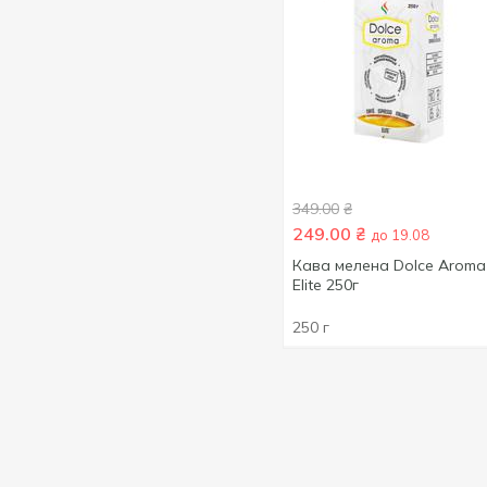
21.5 г
1
22 г
2
24 г
1
25 г
2
30 г
1
50 г
11
349.00
₴
52 г
17
249.00
₴
до 19.08
55 г
4
Кава мелена Dolce Aroma
57 г
3
Elite 250г
60 г
10
250 г
70 г
1
80 г
1
84 г
5
88 г
1
89.6 г
1