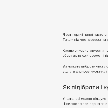
90 г
2
95 г
3
99.2 г
2
100 г
14
Якісні гарячі напої часто 
104 г
2
Також під час перерви на
112 г
1
Краще використовувати на
120 г
5
зберігають свій аромат і т
125 г
3
Ви можете вибрати чисту а
132 г
3
відчути фірмову кислинку і
136 г
1
140 г
1
Як підібрати і 
145.6 г
1
160 г
4
У каталозі можна підшукати
Швидше за все, зерна вже 
161.6 г
1