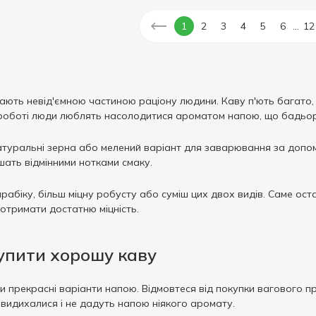
...
1
2
3
4
5
6
12
стають невід'ємною частиною раціону людини. Каву п'ють багато, 
 роботі люди люблять насолодитися ароматом напою, що бадьор
туральні зерна або мелений варіант для заварювання за допо
ішать відмінними нотками смаку.
рабіку, більш міцну робусту або суміш цих двох видів. Саме ост
 отримати достатню міцність.
купити хорошу каву
 прекрасні варіанти напою. Відмовтеся від покупки вагового про
видихалися і не дадуть напою ніякого аромату.