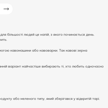
для більшості людей це напій, з якого починається день.
ить.
могою кавомашини або кавоварки. Так кавові зерна
анній варіант найчастіше вибирають ті, хто любить одночасно
дукту або меленого типу, який зберігався у відкритій тарі.