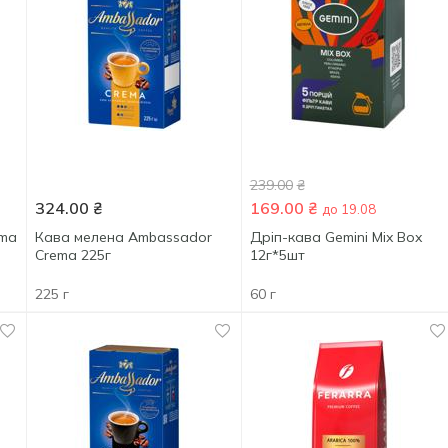
239.00
₴
324.00
₴
169.00
₴
до 19.08
ema
Кава мелена Ambassador
Дріп-кава Gemini Mix Box
Crema 225г
12г*5шт
225 г
60 г