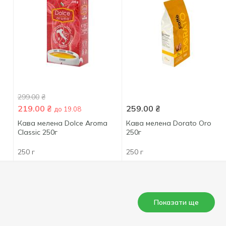
299.00
₴
219.00
₴
259.00
₴
до 19.08
Кава мелена Dolce Aroma
Кава мелена Dorato Oro
Classic 250г
250г
250 г
250 г
Показати ще