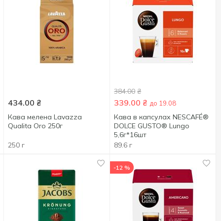
384.00
₴
434.00
₴
339.00
₴
до 19.08
Кава мелена Lavazza
Кава в капсулах NESCAFÉ®
Qualitа Oro 250г
DOLCE GUSTO® Lungo
5,6г*16шт
250 г
89.6 г
-12 %