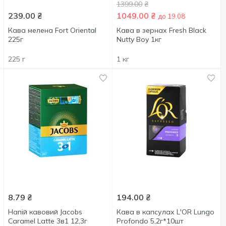
1399.00
₴
239.00
₴
1049.00
₴
до 19.08
Кава мелена Fort Oriental
Кава в зернах Fresh Black
225г
Nutty Boy 1кг
225 г
1 кг
8.79
₴
194.00
₴
Напій кавовий Jacobs
Кава в капсулах L'OR Lungo
Caramel Latte 3в1 12,3г
Profondo 5,2г*10шт