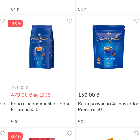
84 г
50 г
-36 %
754.00
₴
479.00
₴
159.00
₴
до 19.08
ema
Кава в зернах Ambassador
Кава розчинна Ambassador
Premium 500г
Premium 50г
500 г
50 г
-27 %