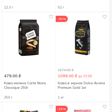
12.3 г
52 г
-30 %
1574.00
₴
479.00
₴
1099.00
₴
до 19.08
Кава мелена Carte Noire
Кава в зернах Dolce Aroma
Classique 250г
Premium Gold 1кг
250 г
1 кг
-29 %