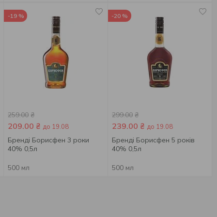
-19 %
-20 %
259.00
₴
299.00
₴
209.00
₴
239.00
₴
до 19.08
до 19.08
Бренді Борисфен 3 роки
Бренді Борисфен 5 років
40% 0,5л
40% 0,5л
500 мл
500 мл