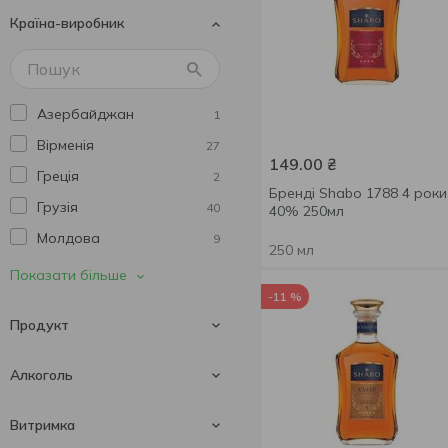
Країна-виробник
Aznauri
12
Chateau de Montifaud
2
Chateau Saint Louis
1
Азербайджан
1
Courvoisier
2
Вірменія
27
Divin Bardar
2
149.00
₴
Греція
2
Erisioni
4
Бренді Shabo 1788 4 роки
Грузія
40
40% 250мл
Eristavi
4
Молдова
9
Frapin
2
250 мл
Україна
85
Показати більше
Gautier
2
-11 %
Франція
35
Georgian Legend
4
Продукт
Іспанія
2
Gurji
4
Hennessy
8
Алкоголь
Iverioni
5
Арманьяк
2
Витримка
Kanoni
3
Бренді
170