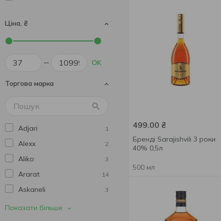
Ціна, ₴
OK
Торгова марка
499.00
₴
Adjari
1
Бренді Sarajishvili 3 роки
Alexx
2
40% 0,5л
Aliko
3
500 мл
Ararat
14
Askaneli
3
Aur de Balanest
3
Показати більше
Az-Granata
1