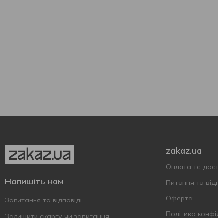
zakaz.ua
Оплата та дос
Напишіть нам
Питання та відп
Оферта
Запитання та відповіді
Політика конфі
Залишити скаргу чи запитання