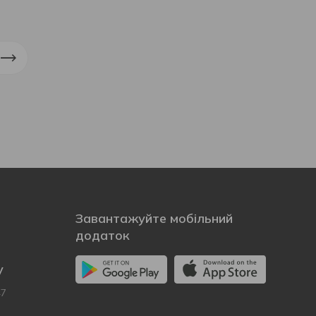
Завантажуйте мобільний
додаток
у
47