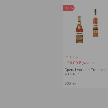
-11 %
219.00
₴
194.00
₴
до 21.08
Бренді Vardiani Traditiona
40% 0,5л
500 мл