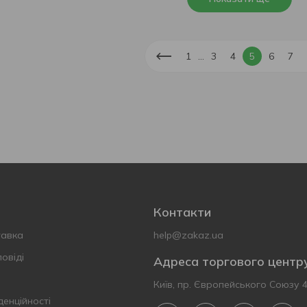
...
1
3
4
5
6
7
Контакти
тавка
help@zakaz.ua
овіді
Адреса торгового центр
Київ, пр. Європейського Союзу 
денційності