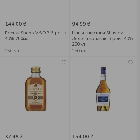
144.00
₴
94.99
₴
Бренді Shabo V.S.O.P. 5 років
Напій спиртний Shustov
40% 250мл
Золота колекція 3 роки 40%
250мл
250 мл
250 мл
37.49
₴
154.00
₴