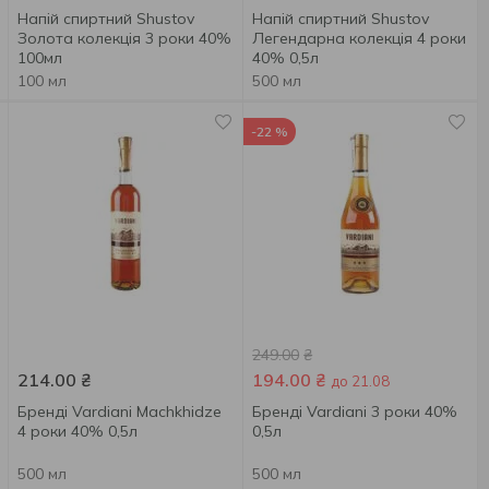
Напій спиртний Shustov
Напій спиртний Shustov
Золота колекція 3 роки 40%
Легендарна колекція 4 роки
100мл
40% 0,5л
100 мл
500 мл
-22 %
249.00
₴
214.00
₴
194.00
₴
до 21.08
Бренді Vardiani Machkhidze
Бренді Vardiani 3 роки 40%
4 роки 40% 0,5л
0,5л
500 мл
500 мл