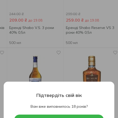
244.00
₴
299.00
₴
209.00
₴
259.00
₴
до 19.08
до 19.08
ків
Бренді Shabo V.S. 3 роки
Бренді Shabo Reserve VS 3
40% 0,5л
роки 40% 0,5л
500 мл
500 мл
Підтвердіть свій вік
Вам вже виповнилось 18 років?
154.00
₴
85.99
₴