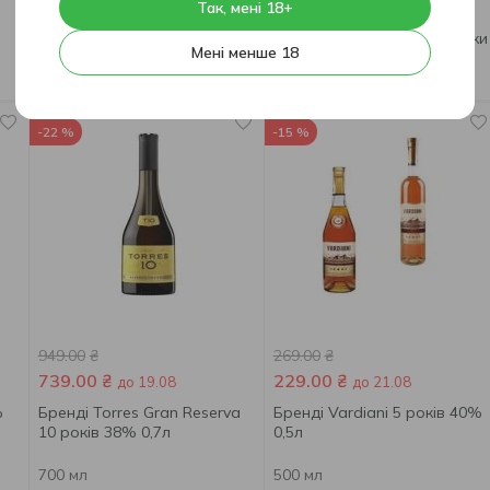
Так, мені 18+
Напій спиртний Shustov
Напій спиртний Shustov
Золота колекція 3 роки 40%
Легендарна колекція 4 роки
Мені менше 18
0,5л
40% 250мл
500 мл
250 мл
-22 %
-15 %
949.00
₴
269.00
₴
739.00
₴
229.00
₴
до 19.08
до 21.08
%
Бренді Torres Gran Reserva
Бренді Vardiani 5 років 40%
10 років 38% 0,7л
0,5л
700 мл
500 мл