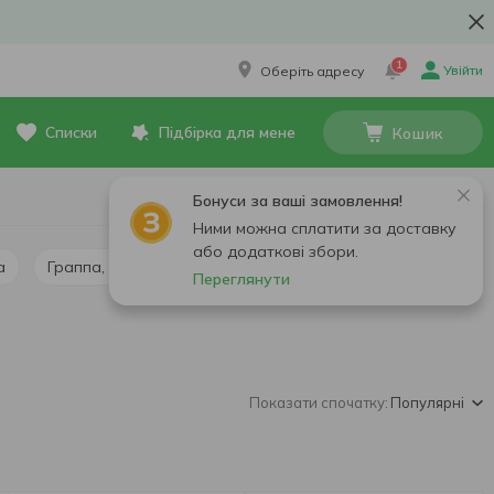
1
Увійти
Оберіть адресу
Списки
Підбірка для мене
Кошик
Бонуси за ваші замовлення!
Ними можна сплатити за доставку
або додаткові збори.
а
Граппа, кальвадос, чача
Лікер
Саке
Переглянути
Показати спочатку:
Популярні