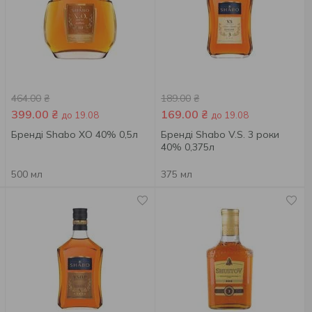
464.00
₴
189.00
₴
399.00
₴
169.00
₴
до 19.08
до 19.08
Бренді Shabo XO 40% 0,5л
Бренді Shabo V.S. 3 роки
40% 0,375л
500 мл
375 мл