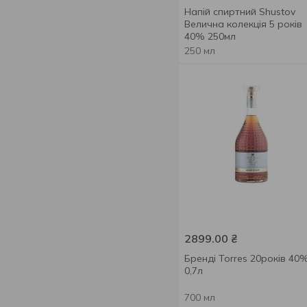
ShustoFF
9
Напій спиртний Shustov
XO
9
Torres
2
Велична колекція 5 років
40% 250мл
Vardiani
4
250 мл
Аркадія
1
Борисфен; таврія
3
борисфен
ДЕСНА
4
Колус вин
3
Прошянський Коньячний
8
Завод
Таврія
3
Тиса
9
2899.00
₴
Чайка
1
Бренді Torres 20років 40
Шато Кахети
5
0,7л
Ювілейний
1
700 мл