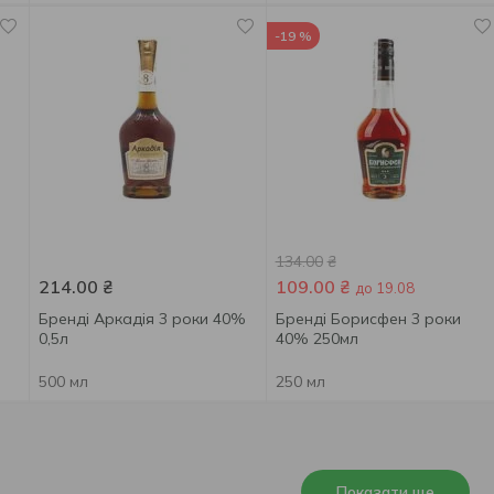
-19 %
134.00
₴
214.00
₴
109.00
₴
до 19.08
l
Бренді Аркадія 3 роки 40%
Бренді Борисфен 3 роки
0,5л
40% 250мл
500 мл
250 мл
Показати ще