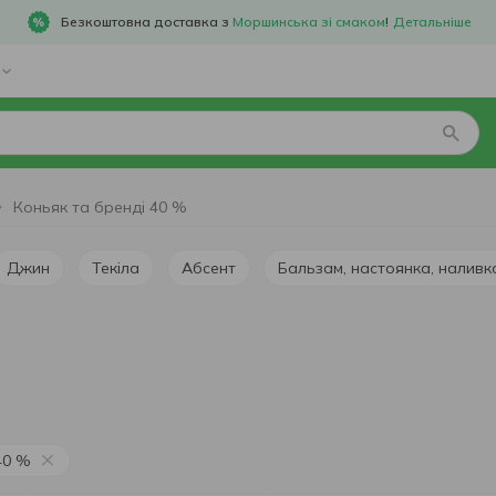
Безкоштовна доставка з
Моршинська зі смаком
!
Детальніше
Коньяк та бренді 40 %
Джин
Текіла
Абсент
Бальзам, настоянка, наливк
40 %