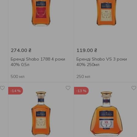
274.00
₴
119.00
₴
Бренді Shabo 1788 4 роки
Бренді Shabo VS 3 роки
40% 0,5л
40% 250мл
500 мл
250 мл
-14 %
-13 %