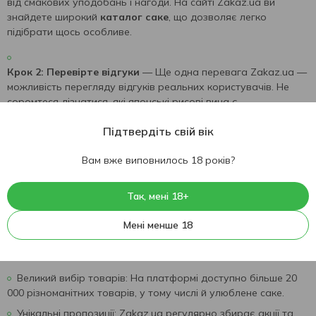
від смакових уподобань і нагоди. На сайті Zakaz.ua ви
знайдете широкий
каталог саке
, що дозволяє легко
підібрати щось особливе.
Крок 2: Перевірте відгуки
— Ще одна перевага Zakaz.ua —
можливість перегляду відгуків реальних користувачів. Не
соромтеся дізнатися, які японські рисові вина є
найпопулярнішими та що саме радять покупці.
Підтвердіть свій вік
Крок 3: Обирайте доставку кур'єром
— Після того, як
Вам вже виповнилось 18 років?
обрали напій, організуйте
доставку кур'єром саке
. Сервіс
Zakaz.ua надійно доставить ваші покупки у зручний для вас
Так, мені 18+
час.
Мені менше 18
Переваги сервісу Zakaz.ua для покупки саке
Великий вибір товарів: На платформі доступно більше 20
000 різноманітних товарів, у тому числі й улюблене саке.
Унікальні пропозиції: Zakaz.ua регулярно збирає акції та