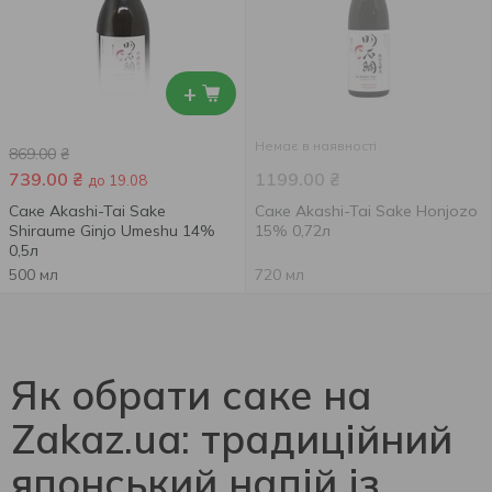
+
Немає в наявності
869.00
₴
739.00
₴
1199.00
₴
до 19.08
Саке Akashi-Tai Sake
Саке Akashi-Tai Sake Honjozo
Shiraume Ginjo Umeshu 14%
15% 0,72л
0,5л
500 мл
720 мл
Як обрати саке на
Zakaz.ua: традиційний
японський напій із