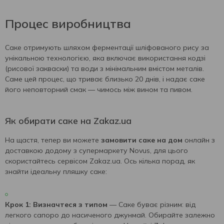
Процес виробництва
Саке отримують шляхом ферментації шліфованого рису за
унікальною технологією, яка включає використання кодзі
(рисової закваски) та води з мінімальним вмістом металів.
Саме цей процес, що триває близько 20 днів, і надає саке
його неповторний смак — чимось між вином та пивом.
Як обирати саке на Zakaz.ua
На щастя, тепер ви можете
замовити саке на дом
онлайн з
доставкою додому з супермаркету Novus, для цього
скористайтесь сервісом Zakaz.ua. Ось кілька порад, як
знайти ідеальну пляшку саке:
Крок 1: Визначтеся з типом
— Саке буває різним: від
легкого сапоро до насиченого джунмай. Обирайте залежно