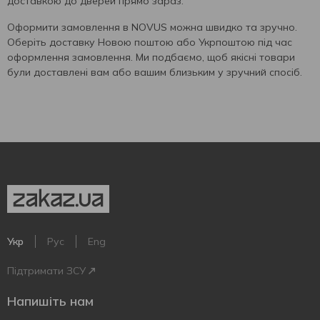
доставкою до дверей прямо зараз.
Оформити замовлення в NOVUS можна швидко та зручно.
Оберіть доставку Новою поштою або Укрпоштою під час
оформлення замовлення. Ми подбаємо, щоб якісні товари
були доставлені вам або вашим близьким у зручний спосіб.
Укр
Рус
Eng
Підтримати ЗСУ
Напишіть нам