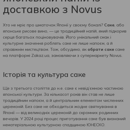
доставкою з Novus
Хто не мріє про шматочок Японії у своєму бокалі?
Саке
, або
японське рисове вино, — це традиційний напій, який підкорив
серця багатьох поціновувачів. Його унікальний смак і
культурне значення роблять саке не лише напоєм, а й
справжнім мистецтвом. Тож, обсудимо, як
обрати саке
саме
на платформі Zakaz.ua, замовляючи з супермаркету Novus.
Історія та культура саке
Ще з третього століття до н.е. саке є невід’ємною частиною
японської культури. За кількасот років він став не лише
традиційним напоєм, а й центральним елементом численних
церемоній. Без саке не обходиться жодне святкування в
Японії — від великодніх церемоній до скромних родинних
вечорів. У 2024 році процес приготування саке був визнаний
нематеріальною культурною спадщиною ЮНЕСКО.