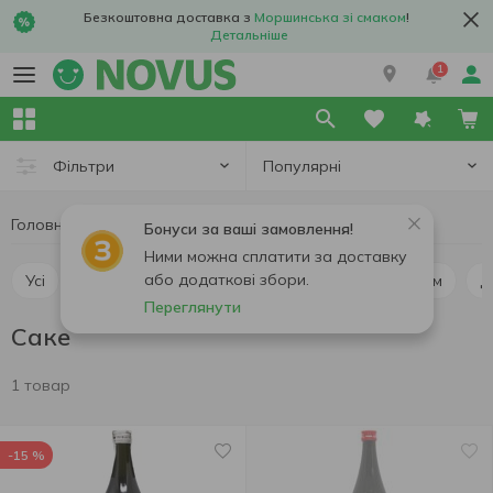
Безкоштовна доставка з
Моршинська зі смаком
!
Детальніше
1
Популярні
Фільтри
Головна
Алкоголь
Міцний алкоголь
Саке
Бонуси за ваші замовлення!
Ними можна сплатити за доставку
або додаткові збори.
Усі
Горілка
Віскі
Коньяк та бренді
Ром
Переглянути
Саке
1 товар
-15 %