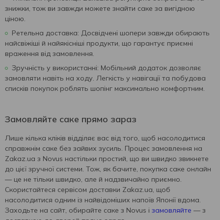
знижки, тож ви завжди можете знайти саке за вигідною
ціною.
Ретельна доставка: Досвідчені шопери завжди обирають
найсвіжіші й найякісніші продукти, що гарантує приємні
враження від замовлення.
Зручність у використанні: Мобільний додаток дозволяє
замовляти навіть на ходу. Легкість у навігації та побудова
списків покупок роблять шопінг максимально комфортним.
Замовляйте саке прямо зараз
Лише кілька кліків відділяє вас від того, щоб насолодитися
справжнім саке без зайвих зусиль. Процес замовлення на
Zakaz.ua з Novus настільки простий, що ви швидко звикнете
до цієї зручної системи. Тож, як бачите, покупка саке онлайн
— це не тільки швидко, але й надзвичайно приємно.
Скористайтеся сервісом доставки Zakaz.ua, щоб
насолодитися одним із найвідоміших напоїв Японії вдома.
Заходьте на сайт, обирайте саке з Novus і
замовляйте
— з