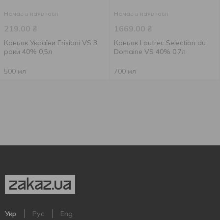
Немає в наявності
Немає в наявності
219.00
₴
1669.00
₴
Коньяк України Erisioni VS 3
Коньяк Lautrec Selection du
роки 40% 0,5л
Domaine VS 40% 0,7л
500 мл
700 мл
Укр
Рус
Eng