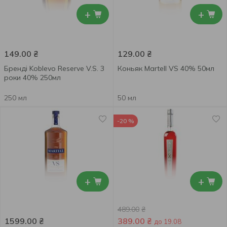
+
+
149.00
₴
129.00
₴
Бренді Koblevo Reserve V.S. 3
Коньяк Martell VS 40% 50мл
роки 40% 250мл
250 мл
50 мл
-20 %
+
+
489.00
₴
1599.00
₴
389.00
₴
до 19.08