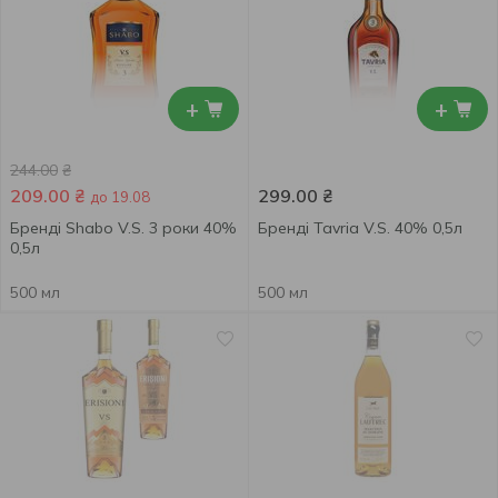
+
+
244.00
₴
209.00
₴
299.00
₴
до 19.08
Бренді Shabo V.S. 3 роки 40%
Бренді Tavria V.S. 40% 0,5л
0,5л
500 мл
500 мл