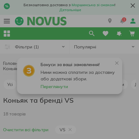
Безкоштовна доставка з
Моршинська зі смаком
!
Детальніше
1
Популярні
Фільтри
(1)
Головна
Алкоголь
Міцний алкоголь
Бонуси за ваші замовлення!
Коньяк та бренді
Коньяк та бренді VS
Ними можна сплатити за доставку
або додаткові збори.
Усі
Горілка
Віскі
Коньяк та бренді
Ром
Переглянути
Коньяк та бренді VS
18 товарів
VS
Очистити всі фільтри