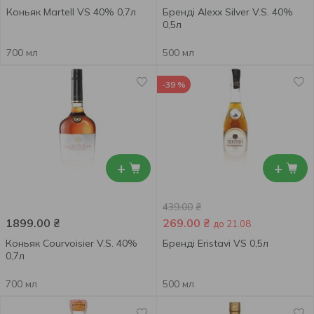
Коньяк Martell VS 40% 0,7л
Бренді Alexx Silver V.S. 40%
0,5л
700 мл
500 мл
-39 %
+
+
439.00
₴
1899.00
₴
269.00
₴
до 21.08
Коньяк Courvoisier V.S. 40%
Бренді Eristavi VS 0,5л
0,7л
700 мл
500 мл