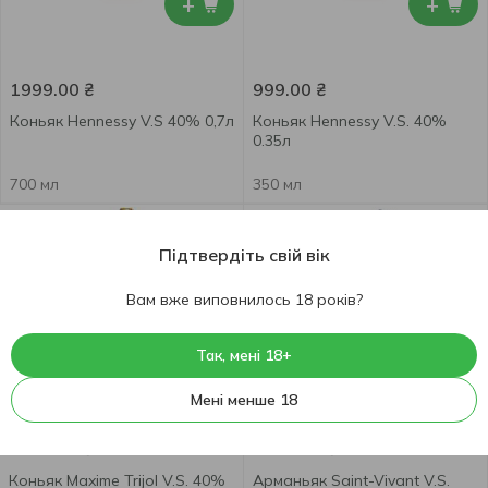
+
+
1999.00
₴
999.00
₴
Коньяк Hennessy V.S 40% 0,7л
Коньяк Hennessy V.S. 40%
0.35л
700 мл
350 мл
Підтвердіть свій вік
Вам вже виповнилось 18 років?
Так, мені 18+
+
+
Мені менше 18
1499.00
₴
1899.00
₴
Коньяк Maxime Trijol V.S. 40%
Арманьяк Saint-Vivant V.S.