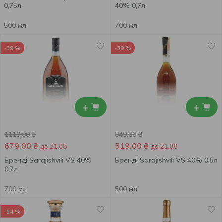
0,75л
40% 0,7л
500 мл
700 мл
-39 %
-39 %
+
+
1119.00
₴
849.00
₴
679.00
₴
519.00
₴
до 21.08
до 21.08
Бренді Sarajishvili VS 40%
Бренді Sarajishvili VS 40% 0,5л
0,7л
700 мл
500 мл
-14 %