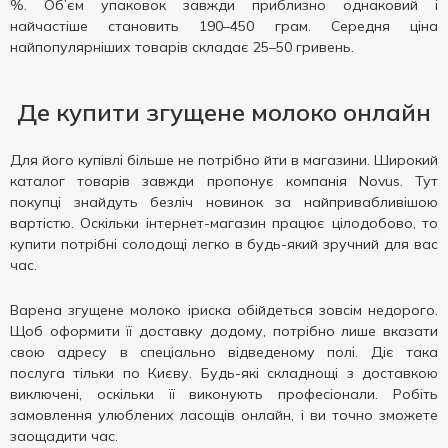
%. Об’єм упаковок завжди приблизно однаковий і
найчастіше становить 190–450 грам. Середня ціна
найпопулярніших товарів складає 25–50 гривень.
Де купити згущене молоко онлайн
Для його купівлі більше не потрібно йти в магазини. Широкий
каталог товарів завжди пропонує компанія Novus. Тут
покупці знайдуть безліч новинок за найпривабливішою
вартістю. Оскільки інтернет-магазин працює цілодобово, то
купити потрібні солодощі легко в будь-який зручний для вас
час.
Варена згущене молоко іриска обійдеться зовсім недорого.
Щоб оформити її доставку додому, потрібно лише вказати
свою адресу в спеціально відведеному полі. Діє така
послуга тільки по Києву. Будь-які складнощі з доставкою
виключені, оскільки її виконують професіонали. Робіть
замовлення улюблених ласощів онлайн, і ви точно зможете
заощадити час.