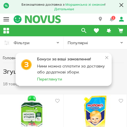
Безкоштовна доставка з
Моршинська зі смаком
!
Детальніше
1
Популярні
Фільтри
Головна
Згущене молоко
Яйця та молочні продукти
Бонуси за ваші замовлення!
Ними можна сплатити за доставку
Згущене молоко
або додаткові збори.
Переглянути
18 товарів