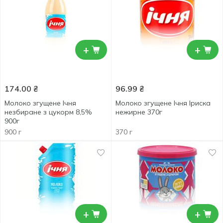
+
+
174.00
₴
96.99
₴
Молоко згущене Ічня
Молоко згущене Ічня Іриска
незбиране з цукорм 8,5%
нежирне 370г
900г
900 г
370 г
+
+