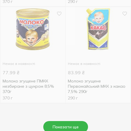
370 г
290 г
Немає в наявності
Немає в наявності
77.99
₴
83.99
₴
Молоко згущене ПМКК
Молоко згущене
незбиране з цукром 8,5%
Первомайський МКК з какао
370г
7,5% 290г
370 г
290 г
Показати ще