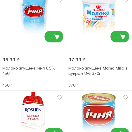
+
+
96.99
₴
97.99
₴
Молоко згущене Ічня 8,5%
Молоко згущене Mama Milla з
450г
цукром 8% 370г
450 г
370 г