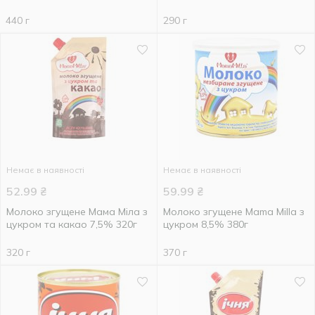
440 г
290 г
Немає в наявності
Немає в наявності
52.99
₴
59.99
₴
Молоко згущене Мама Міла з
Молоко згущене Mama Milla з
цукром та какао 7,5% 320г
цукром 8,5% 380г
320 г
370 г