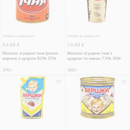
Немає в наявності
Немає в наявності
53.99
₴
74.99
₴
Молоко згущене Ічня Іриска
Молоко згущене Ічня з
варене з цукром 8,5% 370г
цукром та какао 7,5% 300г
370 г
300 г