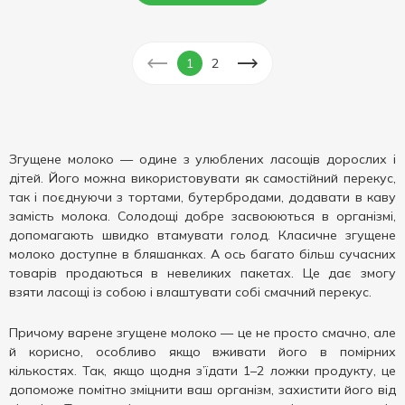
1
2
Згущене молоко — одине з улюблених ласощів дорослих і
дітей. Його можна використовувати як самостійний перекус,
так і поєднуючи з тортами, бутербродами, додавати в каву
замість молока. Солодощі добре засвоюються в організмі,
допомагають швидко втамувати голод. Класичне згущене
молоко доступне в бляшанках. А ось багато більш сучасних
товарів продаються в невеликих пакетах. Це дає змогу
взяти ласощі із собою і влаштувати собі смачний перекус.
Причому варене згущене молоко — це не просто смачно, але
й корисно, особливо якщо вживати його в помірних
кількостях. Так, якщо щодня з’їдати 1–2 ложки продукту, це
допоможе помітно зміцнити ваш організм, захистити його від