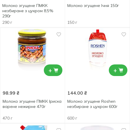
Молоко згущене ПМКК
Молоко згущене Ічня 150г
незбиране з цукром 8,5%
290г
290 г
150 г
+
+
98.99
₴
144.00
₴
Молоко згущене ПМКК Іриска
Молоко згущене Roshen
варене нежирне 470г
незбиране з цукром 600г
470 г
600 г