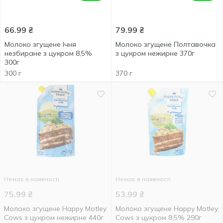
66.99
₴
79.99
₴
Молоко згущене Ічня
Молоко згущене Полтавочка
незбиране з цукром 8,5%
з цукром нежирне 370г
300г
300 г
370 г
Немає в наявності
Немає в наявності
75.99
₴
53.99
₴
Молоко згущене Happy Motley
Молоко згущене Нappy Motley
Cows з цукром нежирне 440г
Cows з цукром 8,5% 290г