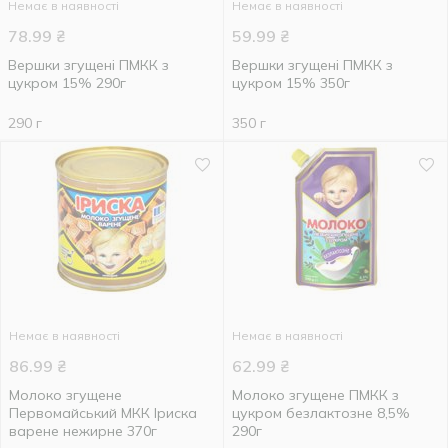
Немає в наявності
Немає в наявності
78.99
₴
59.99
₴
Вершки згущені ПМКК з
Вершки згущені ПМКК з
цукром 15% 290г
цукром 15% 350г
290 г
350 г
Немає в наявності
Немає в наявності
86.99
₴
62.99
₴
Молоко згущене
Молоко згущене ПМКК з
Первомайський МКК Іриска
цукром безлактозне 8,5%
варене нежирне 370г
290г