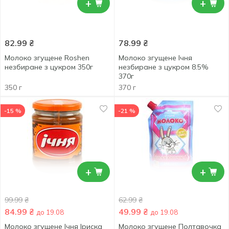
+
+
82.99
₴
78.99
₴
Молоко згущене Roshen
Молоко згущене Ічня
незбиране з цукром 350г
незбиране з цукром 8.5%
370г
350 г
370 г
-15 %
-21 %
+
+
99.99
₴
62.99
₴
84.99
₴
49.99
₴
до 19.08
до 19.08
Молоко згущене Ічня Іриска
Молоко згущене Полтавочка