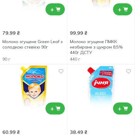
+
+
79.99
₴
99.99
₴
Молоко згущене Green Leaf з
Молоко згущене ПМКК
солодкою стевією 90г
незбиране з цукром 8,5%
440г ДСТУ
90 г
440 г
+
+
60.99
₴
38.49
₴