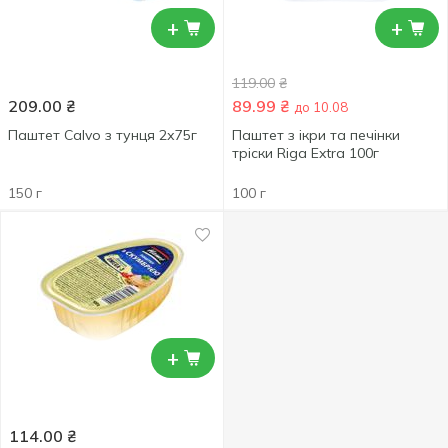
+
+
119.00
₴
209.00
₴
89.99
₴
до 10.08
Паштет Calvo з тунця 2х75г
Паштет з ікри та печінки
тріски Riga Extra 100г
150 г
100 г
+
114.00
₴