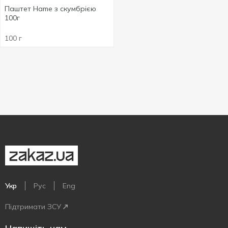
Паштет Hame з скумбрією
100г
100 г
Укр
Рус
Eng
Підтримати ЗСУ