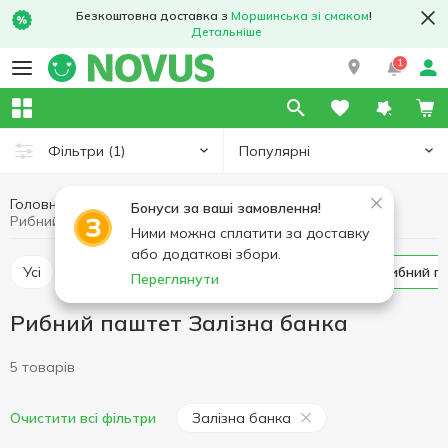
Безкоштовна доставка з
Моршинська зі смаком
!
Детальніше
1
Популярні
Фільтри
(1)
Головна
Консерви
Паштет
Рибний паштет
Бонуси за ваші замовлення!
Рибний паштет Залізна банка
Ними можна сплатити за доставку
або додаткові збори.
Усі
М'ясний паштет
Печінковий паштет
Рибний 
Переглянути
Рибний паштет Залізна банка
5 товарів
Залізна банка
Очистити всі фільтри