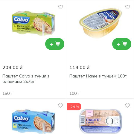
+
+
209.00
₴
114.00
₴
Паштет Calvo з тунця з
Паштет Hame з тунцем 100г
оливками 2х75г
150 г
100 г
-24 %