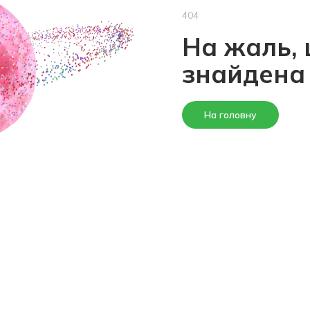
404
На жаль, 
знайдена
На головну