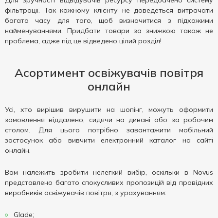
Для зручності відвідувачів ресурсу передбачено систему
фільтрації. Так кожному клієнту не доведеться витрачати
багато часу для того, щоб визначитися з підхожими
найменуваннями. Придбати товари за знижкою також не
проблема, адже під це відведено цілий розділ!
Асортимент освіжувачів повітря
онлайн
Усі, хто вирішив вирушити на шопінг, можуть оформити
замовлення віддалено, сидячи на дивані або за робочим
столом. Для цього потрібно завантажити мобільний
застосунок або вивчити електронний каталог на сайті
онлайн.
Вам належить зробити нелегкий вибір, оскільки в Novus
представлено багато спокусливих пропозицій від провідних
виробників освіжувачів повітря, з урахуванням:
Glade;