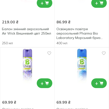
+
+
219.00
₴
86.99
₴
Балон змінний аерозольний
Освіжувач повітря
Air Wick Вишневий цвіт 250мл
аерозольний Pharma Bio
Laboratory Морський бриз
400мл
250 мл
400 мл
+
+
69.99
₴
69.99
₴