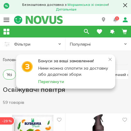
Безкоштовна доставка з
Моршинська зі смаком
!
Детальніше
1
Популярні
Фільтри
Головна
Побутова хімія
Освіжувачі повітря
Бонуси за ваші замовлення!
Ними можна сплатити за доставку
або додаткові збори.
Усі
Аерозольний освіжувач повітря
Автоматичний о
Переглянути
Освіжувачі повітря
59 товарів
-29 %