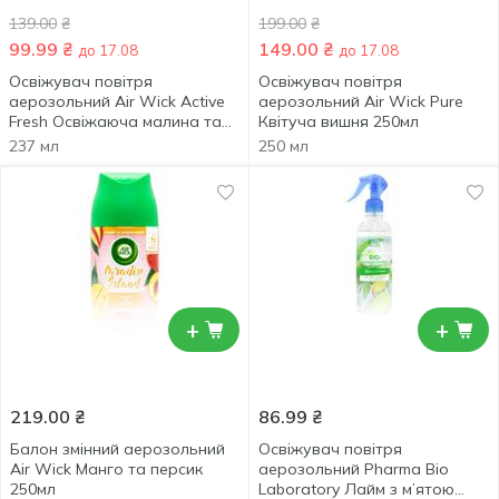
139.00
₴
199.00
₴
99.99
₴
149.00
₴
до 17.08
до 17.08
Освіжувач повітря
Освіжувач повітря
аерозольний Air Wick Active
аерозольний Air Wick Pure
Fresh Освіжаюча малина та
Квітуча вишня 250мл
лайм 237мл
237 мл
250 мл
+
+
219.00
₴
86.99
₴
Балон змінний аерозольний
Освіжувач повітря
Air Wick Манго та персик
аерозольний Pharma Bio
250мл
Laboratory Лайм з м’ятою