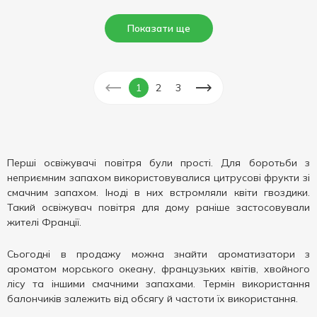
Показати ще
1
2
3
Перші освіжувачі повітря були прості. Для боротьби з
неприємним запахом використовувалися цитрусові фрукти зі
смачним запахом. Іноді в них встромляли квіти гвоздики.
Такий освіжувач повітря для дому раніше застосовували
жителі Франції.
Сьогодні в продажу можна знайти ароматизатори з
ароматом морського океану, французьких квітів, хвойного
лісу та іншими смачними запахами. Термін використання
балончиків залежить від обсягу й частоти їх використання.