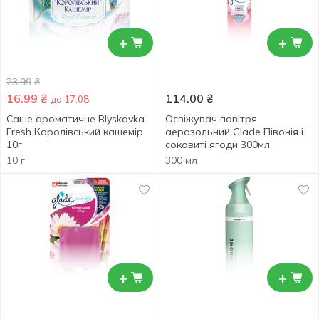
+
+
23.99
₴
16.99
₴
114.00
₴
до 17.08
Саше ароматичне Blyskavka
Освіжувач повітря
Fresh Королівський кашемір
аерозольний Glade Півонія і
10г
соковиті ягоди 300мл
10 г
300 мл
+
+