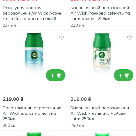
Освіжувач повітря
Балон змінний аерозольний
аерозольний Air Wick Active
Air Wick Ранкова свіжість та
Fresh Свіжа роса та білий
квіти орхідеї 228мл
жасмин 237мл
237 мл
228 мл
+
+
219.00
₴
219.00
₴
Балон змінний аерозольний
Балон змінний аерозольний
Air Wick Блакитна лагуна
Air Wick Freshmatic Райські
250мл
квіти 250мл
250 мл
250 мл