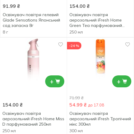
91.99
₴
154.00
₴
Освіжувач повітря гелевий
Освіжувач повітря
Glade Sensations Японський
аерозольний iFresh Home
сад запаска 8г
Green Tea парфумований
250мл
8 г
250 мл
-24 %
+
+
71.99
₴
154.00
₴
54.99
₴
до 17.08
Освіжувач повітря
Освіжувач повітря
аерозольний iFresh Home Miss
аерозольний iFresh Тропічний
D парфумований 250мл
мікс 300мл
250 мл
300 мл