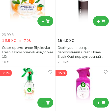
+
+
23.99
₴
16.99
₴
154.00
₴
до 17.08
Саше ароматичне Blyskavka
Освіжувач повітря
Fresh Французький мандарин
аерозольний iFresh Home
10г
Black Oud парфумований
250мл
10 г
250 мл
-28 %
-25 %
+
+