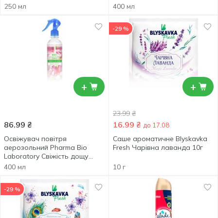
400мл
250 мл
400 мл
-29 %
+
+
23.99
₴
86.99
₴
16.99
₴
до 17.08
Освіжувач повітря
Саше ароматичне Blyskavka
аерозольний Pharma Bio
Fresh Чарівна лаванда 10г
Laboratory Свіжість дощу
400мл
400 мл
10 г
-29 %