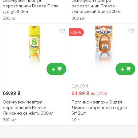
Освіжувач повітря
Освіжувач повітря
аерозольний Breeze Після
аерозольний Breeze
дощу 300мл
Океанський бриз 300мл
300 мл
300 мл
-25 %
+
+
114.00
₴
69.99
₴
84.99
₴
до 17.08
Освіжувач повітря
Поглинач запаху Duzzit
аерозольний Breeze
Лимон з харчовою содою
Лимонна свіжість 300мл
5г*2шт
300 мл
10 г