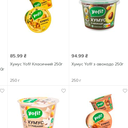
85.99
₴
94.99
₴
Хумус Yofi! Класичний 250г
Хумус Yofi! з авокадо 250г
50г
250 г
250 г