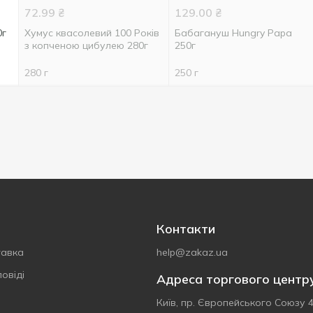
72.99
₴
129.00
₴
0г
Хумус квасолевий 100 Років
Бабагануш Hungry Papa
з копченою цибулею 280г
250г
280 г
250 г
Контакти
тавка
help@zakaz.ua
овіді
Адреса торгового центр
Київ, пр. Європейського Союзу 