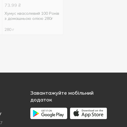
73.99
₴
Хумус квасолевий 100 Років
з домашньою олією 280г
280 г
Завантажуйте мобільний
додаток
у
47