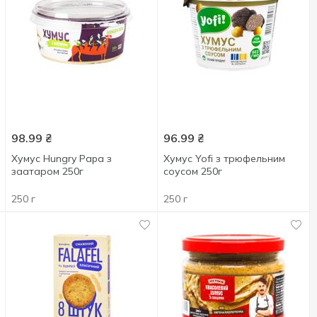
98.99
₴
96.99
₴
Хумус Hungry Papa з
Хумус Yofi з трюфельним
заатаром 250г
соусом 250г
250 г
250 г