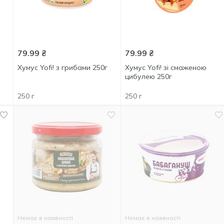
79.99
₴
79.99
₴
Хумус Yofi! з грибами 250г
Хумус Yofi! зі смаженою
цибулею 250г
250 г
250 г
Немає в наявності
Немає в наявності