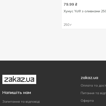
79.99
₴
Хумус Yofi! з оливками 25
250 г
zakaz.ua
Оплата та дос
Напишіть нам
Питання та відп
Оферта
Запитання та відповіді