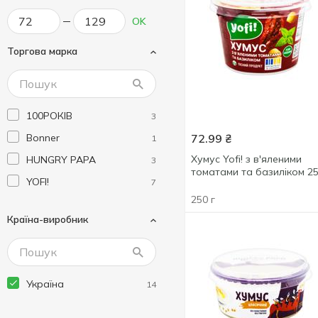
OK
Торгова марка
100РОКІВ
3
Bonner
72.99
₴
1
Хумус Yofi! з в'яленими
HUNGRY PAPA
3
томатами та базиліком 2
YOFI!
7
250 г
Країна-виробник
Україна
14