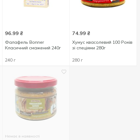
96.99
₴
74.99
₴
Фалафель Bonner
Хумус квасолевий 100 Років
Класичний смажений 240г
зі спеціями 280г
240 г
280 г
Немає в наявності