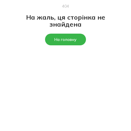
404
На жаль, ця сторінка не
знайдена
На головну