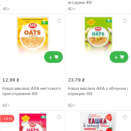
ягодами 40г
40 г
40 г
+
+
12.99
₴
23.79
₴
Каша вівсяна АХА миттєвого
Каша вівсяна АХА з яблуком і
приготування 40г
корицею 60г
40 г
60 г
-18 %