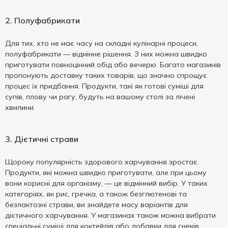
2. Полуфабрикати
Для тих, хто не має часу на складні кулінарні процеси,
полуфабрикати — відмінне рішення. З них можна швидко
приготувати повноцінний обід або вечерю. Багато магазинів
пропонують доставку таких товарів, що значно спрощує
процес їх придбання. Продукти, такі як готові суміші для
супів, плову чи рагу, будуть на вашому столі за лічені
хвилини.
3. Дієтичні страви
Щороку популярність здорового харчування зростає.
Продукти, які можна швидко приготувати, але при цьому
вони корисні для організму, — це відмінний вибір. У таких
категоріях, як рис, гречка, а також безглютенові та
безлактозні страви, ви знайдете масу варіантів для
дієтичного харчування. У магазинах також можна вибрати
спеціальні суміші для коктейлів або добавки для снеків.