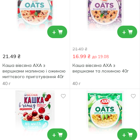
+
+
21.49
₴
21.49
₴
16.99
₴
до 19.08
Каша вівсяна AXA з
Каша вівсяна АХА з
вершками малиною і ожиною
вершками та лохиною 40г
миттєвого приготування 40г
40 г
40 г
+
+