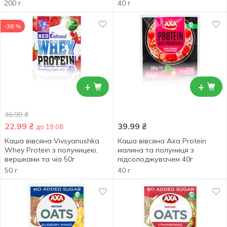
200 г
40 г
-38 %
+
+
36.99
₴
22.99
₴
39.99
₴
до 19.08
Каша вівсяна Vivsyanushka
Каша вівсяна Аха Protein
Whey Protein з полуницею,
малина та полуниця з
вершками та чіа 50г
підсолоджувачем 40г
50 г
40 г