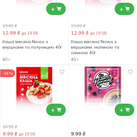
+
+
19.49
₴
19.49
₴
12.99
₴
12.99
₴
до 19.08
до 19.08
Каша вівсяна Novus з
Каша вівсяна Novus з
вершками та полуницею 40г
вершками, малиною та
ожиною 40г
40 г
40 г
-38 %
+
+
15.99
₴
9.99
₴
9.99
₴
до 19.08