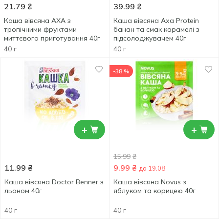
21.79
₴
39.99
₴
Каша вівсяна АХА з
Каша вівсяна Аха Protein
тропічними фруктами
банан та смак карамелі з
миттєвого приготування 40г
підсолоджувачем 40г
40 г
40 г
-38 %
+
+
15.99
₴
11.99
₴
9.99
₴
до 19.08
Каша вівсяна Doctor Benner з
Каша вівсяна Novus з
льоном 40г
яблуком та корицею 40г
40 г
40 г