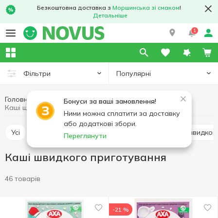
Безкоштовна доставка з
Моршинська зі смаком
!
Детальніше
1
Популярні
Фільтри
Головна
Бакалія
Продукти швидкого приготування
Бонуси за ваші замовлення!
Каші швидкого приготування
Ними можна сплатити за доставку
або додаткові збори.
Усі
Локшина швидкого приготування
Пюре швидког
Переглянути
Каші швидкого приготування
46 товарів
-21 %