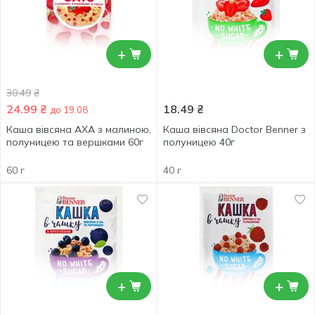
+
+
30.49
₴
24.99
₴
18.49
₴
до 19.08
Каша вівсяна АХА з малиною,
Каша вівсяна Doctor Benner з
полуницею та вершками 60г
полуницею 40г
60 г
40 г
+
+