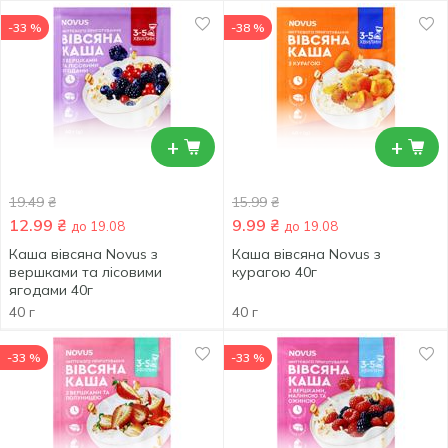
-33 %
-38 %
+
+
19.49
₴
15.99
₴
12.99
₴
9.99
₴
до 19.08
до 19.08
Каша вівсяна Novus з
Каша вівсяна Novus з
вершками та лісовими
курагою 40г
ягодами 40г
40 г
40 г
-33 %
-33 %