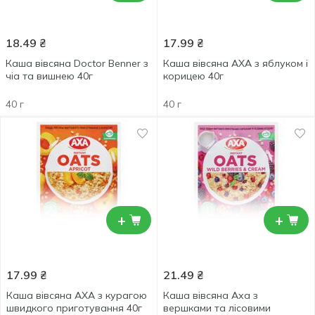
18.49
₴
17.99
₴
Каша вівсяна Doctor Benner з
Каша вівсяна АХА з яблуком і
чіа та вишнею 40г
корицею 40г
40 г
40 г
+
+
17.99
₴
21.49
₴
Каша вівсяна АХА з курагою
Каша вівсяна Аха з
швидкого приготування 40г
вершками та лісовими