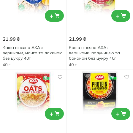
+
+
21.99
₴
21.99
₴
Каша вівсяна АXA з
Каша вівсяна АXA з
вершками, манго та лохиною
вершками, полуницею та
без цукру 40г
бананом без цукру 40г
40 г
40 г
+
+