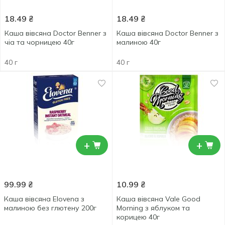
18.49
₴
18.49
₴
Каша вівсяна Doctor Benner з
Каша вівсяна Doctor Benner з
чіа та чорницею 40г
малиною 40г
40 г
40 г
+
+
99.99
₴
10.99
₴
Каша вівсяна Elovena з
Каша вівсяна Vale Good
малиною без глютену 200г
Morning з яблуком та
корицею 40г