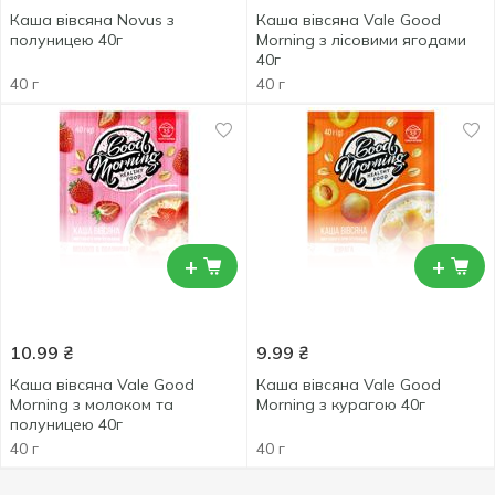
Каша вівсяна Novus з
Каша вівсяна Vale Good
полуницею 40г
Morning з лісовими ягодами
40г
40 г
40 г
+
+
10.99
₴
9.99
₴
Каша вівсяна Vale Good
Каша вівсяна Vale Good
Morning з молоком та
Morning з курагою 40г
полуницею 40г
40 г
40 г