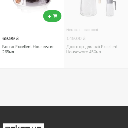
+
Немає в наявності
69.99
₴
149.00
₴
Банка Excellent Houseware
Дозатор для олії Excellent
265мл
Houseware 450мл