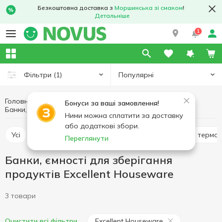
Безкоштовна доставка з
Моршинська зі смаком
!
Детальніше
1
Популярні
Фільтри
(1)
Головна
Кухня
Посуд для зберігання продуктів
Бонуси за ваші замовлення!
Банки, ємності для зберігання продуктів Excellent Houseware
Банки, ємності для зберігання продуктів
Ними можна сплатити за доставку
або додаткові збори.
Усі
Харчові контейнери, ланч-бокси
Термоси, термо
Переглянути
Банки, ємності для зберігання
продуктів Excellent Houseware
3 товари
Excellent Houseware
Очистити всі фільтри