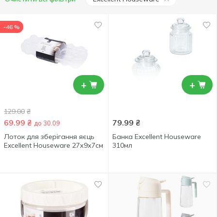
-46 %
+
+
129.00
₴
69.99
₴
79.99
₴
до 30.09
Лоток для зберігання яєць
Банка Excellent Houseware
Excellent Houseware 27х9х7см
310мл