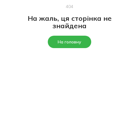
404
На жаль, ця сторінка не
знайдена
На головну