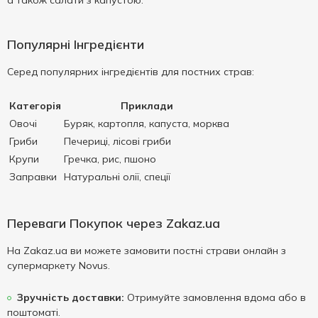
а також салати з капустою.
Популярні Інгредієнти
Серед популярних інгредієнтів для постних страв:
Категорія
Приклади
Овочі
Буряк, картопля, капуста, морква
Гриби
Печериці, лісові гриби
Крупи
Гречка, рис, пшоно
Заправки
Натуральні олії, спеції
Переваги Покупок через Zakaz.ua
На Zakaz.ua ви можете замовити постні страви онлайн з
супермаркету Novus.
Зручність доставки:
Отримуйте замовлення вдома або в
поштоматі.