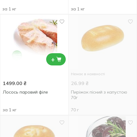
за 1 кг
за 1 кг
+
Немає в наявності
1499.00
₴
26.99
₴
Лосось паровий філе
Пиріжок пісний з капустою
70г
за 1 кг
70 г