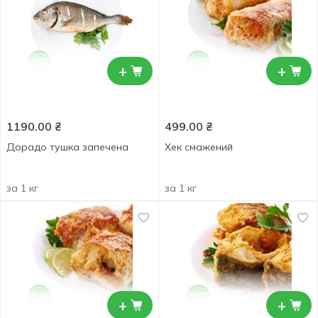
+
+
1190.00
₴
499.00
₴
Дорадо тушка запечена
Хек смажений
за 1 кг
за 1 кг
+
+