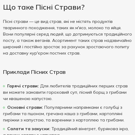
Що таке Пісні Страви?
Пісні страви — це вид страв, які не містять продуктів
тваринного походження, таких як м'ясо, молоко та яйця.
Вони популярні серед людей, що дотримуються традиційного
посту, а також веганів. Асортимент таких страв надзвичайно
широкий і постійно зростає за рахунок зростаючого попиту
на доставку кур'єром постних страв.
Приклади Пісних Страв
Гарячі страви:
Для любителів традиційних перших страв
ви можете замовити гороховий суп, пісний борщ з грибами
чи квашеною капустою.
Основні страви:
Популярними напрямками є голубці з
грибами та пшоном, гречана каша з грибами, картопляні
пиріжки з капустою, та вареники з картоплею та грибами.
Салати та закуски:
Традиційний вінегрет, бурякова ікра,