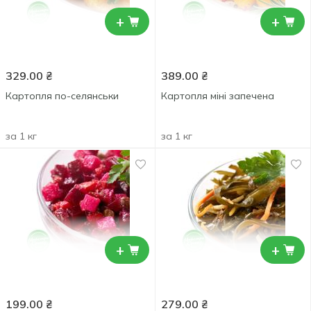
+
+
329.00
₴
389.00
₴
Картопля по-селянськи
Картопля міні запечена
за 1 кг
за 1 кг
+
+
199.00
₴
279.00
₴