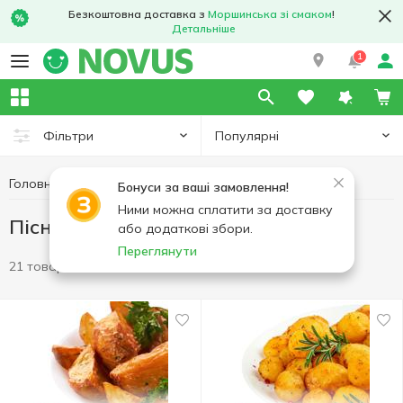
Безкоштовна доставка з
Моршинська зі смаком
!
Детальніше
1
Популярні
Фільтри
Головна
Кулінарія
Пісні страви
Бонуси за ваші замовлення!
Ними можна сплатити за доставку
Пісні страви
або додаткові збори.
Переглянути
21 товар