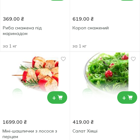
369.00
₴
619.00
₴
Риба смажена під
Короп смажений
маринадом
за 1 кг
за 1 кг
+
+
1699.00
₴
419.00
₴
Міні-шашлички з лосося з
Салат Хіяші
перцем