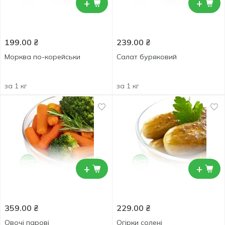
+
+
199.00
₴
239.00
₴
Морква по-корейськи
Салат буряковий
за 1 кг
за 1 кг
+
+
359.00
₴
229.00
₴
Овочі парові
Огірки солені