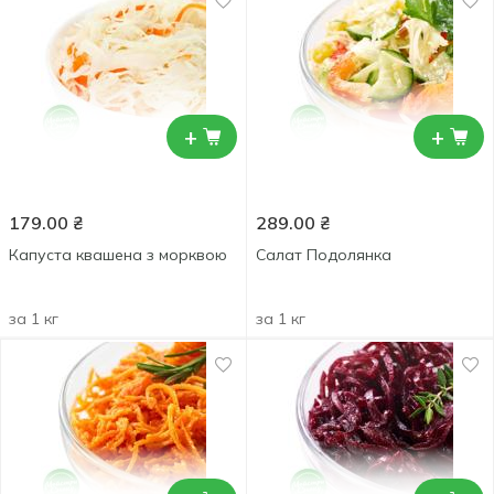
+
+
179.00
₴
289.00
₴
Капуста квашена з морквою
Салат Подолянка
за 1 кг
за 1 кг