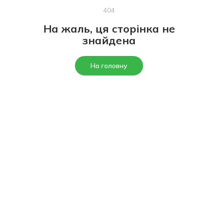
404
На жаль, ця сторінка не
знайдена
На головну