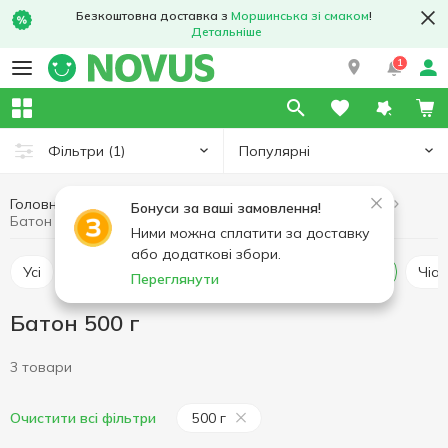
Безкоштовна доставка з
Моршинська зі смаком
!
Детальніше
1
Популярні
Фільтри
(1)
Головна
Пекарня
Хлібобулочні вироби
Батон
Бонуси за ваші замовлення!
Батон 500 г
Ними можна сплатити за доставку
або додаткові збори.
Усі
Хліб класичний
Хліб тостовий
Батон
Чіа
Переглянути
Батон 500 г
3 товари
500 г
Очистити всі фільтри