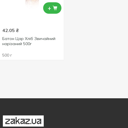
+
42.05
₴
Батон Цар Хліб Звичайний
нарізаний 500г
500 г