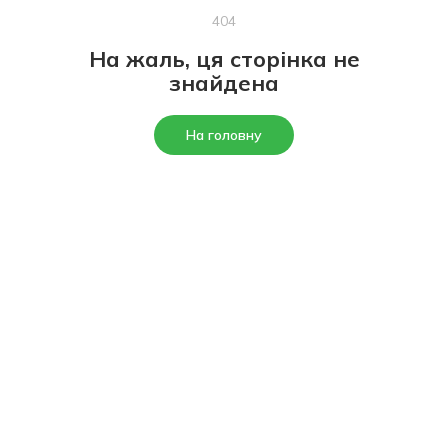
404
На жаль, ця сторінка не
знайдена
На головну