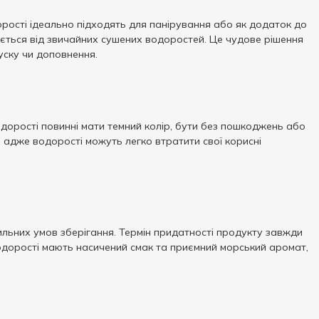
орості ідеально підходять для панірування або як додаток до
няється від звичайних сушених водоростей. Це чудове рішення
куску чи доповнення.
одорості повинні мати темний колір, бути без пошкоджень або
, адже водорості можуть легко втратити свої корисні
ильних умов зберігання. Термін придатності продукту завжди
одорості мають насичений смак та приємний морський аромат,