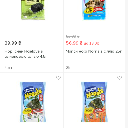
83.99
₴
39.99
₴
56.99
₴
до 19.08
Норі снек Haelove з
Чипси норі Norris з сіллю 25г
оливковою олією 4,5г
4.5 г
25 г