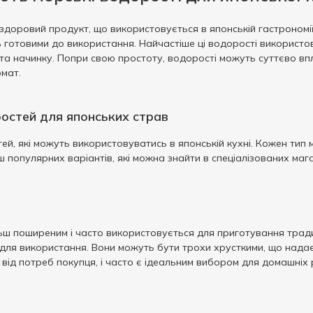
здоровий продукт, що використовується в японській гастрономії
ь готовими до використання. Найчастіше ці водорості використо
та начинку. Попри свою простоту, водорості можуть суттєво впл
мат.
остей для японських страв
тей, які можуть використовуватись в японській кухні. Кожен тип м
ш популярних варіантів, які можна знайти в спеціалізованих маг
ьш поширеним і часто використовується для приготування традиц
 для використання. Вони можуть бути трохи хрусткими, що надає 
 від потреб покупця, і часто є ідеальним вибором для домашніх 