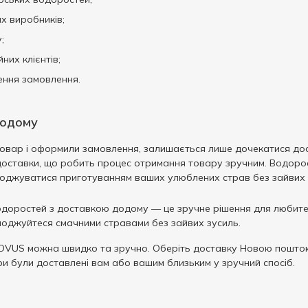
х виробників;
;
йних клієнтів;
ння замовлення.
додому
 товар і оформили замовлення, залишається лише дочекатися дос
оставки, що робить процес отримання товару зручним. Водорост
олоджуватися приготуванням ваших улюблених страв без зайвих 
доростей з доставкою додому — це зручне рішення для любителів
лоджуйтеся смачними стравами без зайвих зусиль.
OVUS можна швидко та зручно. Оберіть доставку Новою поштою
ри були доставлені вам або вашим близьким у зручний спосіб.