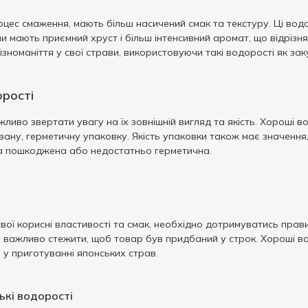
цес смаження, мають більш насичений смак та текстуру. Ці вод
они мають приємний хруст і більш інтенсивний аромат, що відріз
ізноманіття у свої страви, використовуючи такі водорості як за
орості
ливо звертати увагу на їх зовнішній вигляд та якість. Хороші в
вану, герметичну упаковку. Якість упаковки також має значення
ка пошкоджена або недостатньо герметична.
вої корисні властивості та смак, необхідно дотримуватись прав
у важливо стежити, щоб товар був придбаний у строк. Хороші в
у приготуванні японських страв.
ькі водорості