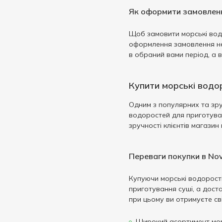
Як оформити замовлен
Щоб замовити морські водо
оформлення замовлення не 
в обраний вами період, а в
Купити морські водо
Одним з популярних та зру
водоростей для приготуван
зручності клієнтів магази
Переваги покупки в Nov
Купуючи морські водорості 
приготування суші, а дост
при цьому ви отримуєте сві
Широкий асортимент мор