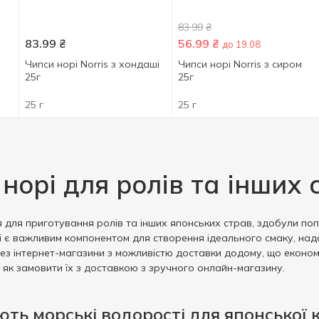
83.99
₴
83.99
₴
56.99
₴
до 19.08
Чипси норі Norris з хондаші
Чипси норі Norris з сиром
25г
25г
25 г
25 г
 норі для ролів та інших
 для приготування ролів та інших японських страв, здобули попу
і є важливим компонентом для створення ідеального смаку, на
з інтернет-магазини з можливістю доставки додому, що економит
 як замовити їх з доставкою з зручного онлайн-магазину.
ть морські водорості для японської к