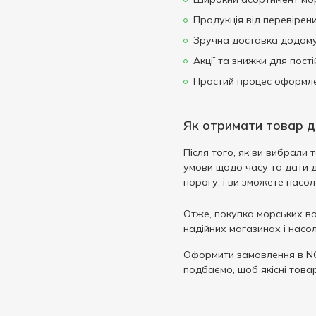
Продукція від перевірени
Зручна доставка додому
Акції та знижки для пості
Простий процес оформле
Як отримати товар 
Після того, як ви вибрали
умови щодо часу та дати д
порогу, і ви зможете нас
Отже, покупка морських во
надійних магазинах і насо
Оформити замовлення в N
подбаємо, щоб якісні това