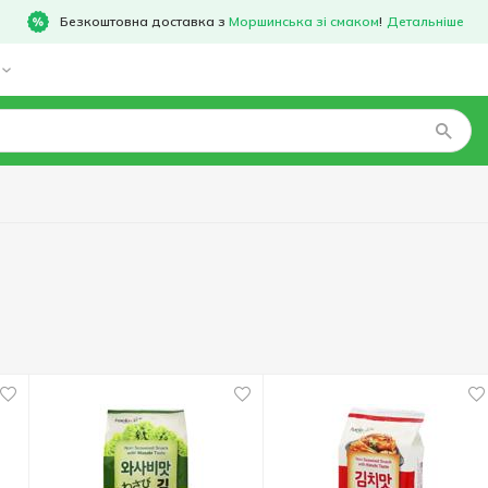
Безкоштовна доставка з
Моршинська зі смаком
!
Детальніше