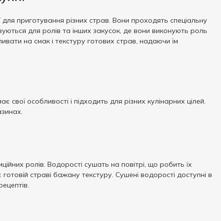
 для приготування різних страв. Вони проходять спеціальну
вуються для ролів та інших закусок, де вони виконують роль
ивати на смак і текстуру готових страв, надаючи їм
ає свої особливості і підходить для різних кулінарних цілей.
азинах.
ійних ролів. Водорості сушать на повітрі, що робить їх
готовій страві бажану текстуру. Сушені водорості доступні в
рецептів.