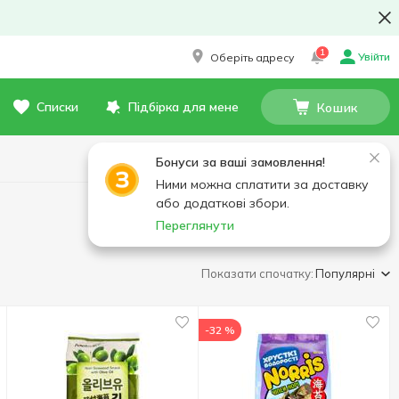
1
Увійти
Оберіть адресу
Списки
Підбірка для мене
Кошик
Бонуси за ваші замовлення!
Ними можна сплатити за доставку
або додаткові збори.
Переглянути
Показати спочатку:
Популярні
-32 %