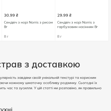
30.99
₴
29.99
₴
Сендвіч з норі Norris з рисом
Сендвіч з норі Norris з
8г
гарбузовим насінням 8г
8 г
8 г
 страв з доставкою
лярність завдяки своїй унікальній текстурі та корисним
даючи кожному шматочку особливу родзинку. Сьогодні їх
ь час та зусилля. У цій статті ми розповімо, як правильно
ухні