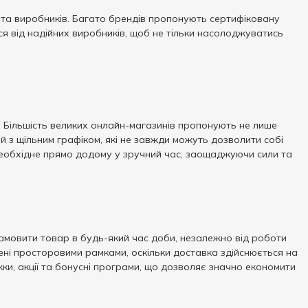
и та виробників. Багато брендів пропонують сертифіковану
ся від надійних виробників, щоб не тільки насолоджуватись
. Більшість великих онлайн-магазинів пропонують не лише
 з щільним графіком, які не завжди можуть дозволити собі
необхідне прямо додому у зручний час, заощаджуючи сили та
амовити товар в будь-який час доби, незалежно від роботи
ені просторовими рамками, оскільки доставка здійснюється на
жки, акції та бонусні програми, що дозволяє значно економити