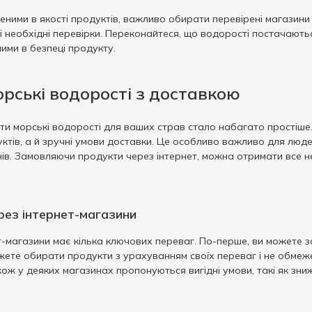
еними в якості продуктів, важливо обирати перевірені магазин
і необхідні перевірки. Переконайтеся, що водорості постачають
ими в безпеці продукту.
рські водорості з доставкою
ти морські водорості для ваших страв стало набагато простіше
тів, а й зручні умови доставки. Це особливо важливо для людей
нів. Замовляючи продукти через інтернет, можна отримати все 
рез інтернет-магазини
-магазини має кілька ключових переваг. По-перше, ви можете з
ожете обирати продукти з урахуванням своїх переваг і не обмеж
кож у деяких магазинах пропонуються вигідні умови, такі як зни