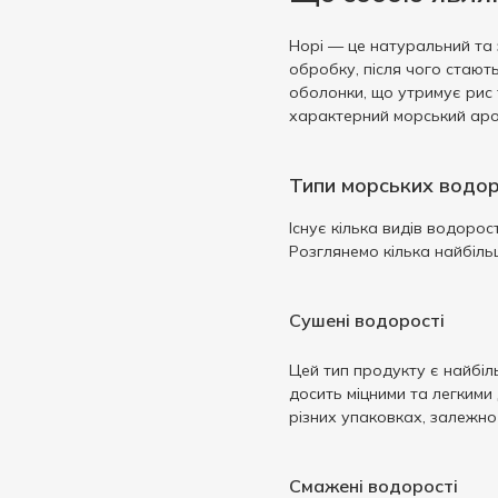
Норі — це натуральний та 
обробку, після чого стают
оболонки, що утримує рис 
характерний морський аро
Типи морських водор
Існує кілька видів водорос
Розглянемо кілька найбіль
Сушені водорості
Цей тип продукту є найбіл
досить міцними та легкими
різних упаковках, залежно
Смажені водорості