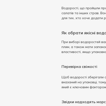
Водорості, що пройшли про
салатів та інших страв. В
для тих, хто хоче додати р
Як обрати якісні вод
При виборі водоростей важ
плям, а також мати запако
властивості, якщо упаков
Перевірка свіжості
Щоб водорості зберігали с
вказаний на упаковці, том
який є ключовим фактором 
Звідки надходять морс