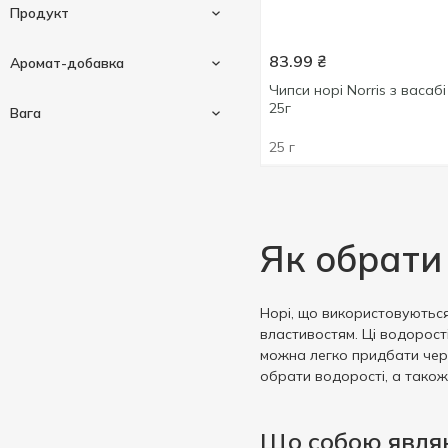
Продукт
83.99
₴
Аромат-добавка
Чипси норі Norris з васабі
Сендвіч
2
25г
Вага
Снек
4
25 г
Васабі
2
Чипси
4
Гарбузове насіння
1
4.5 г
4
Оливкова олія
1
8 г
2
Як обрати
Рис
1
25 г
4
Сир
1
Сіль
1
Норі, що використовуються
Показати більше
властивостям. Ці водорост
Хондаші
1
можна легко придбати чере
обрати водорості, а також
Що собою являю