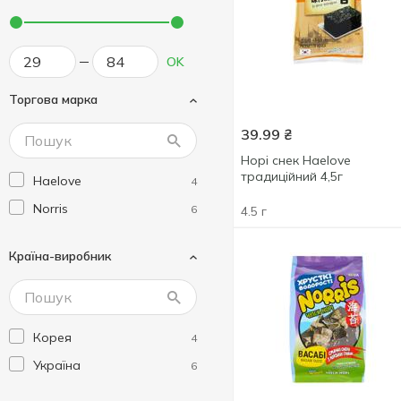
OK
Торгова марка
39.99
₴
Норі снек Haelove
традиційний 4,5г
Haelove
4
Norris
6
4.5 г
Країна-виробник
Корея
4
Україна
6