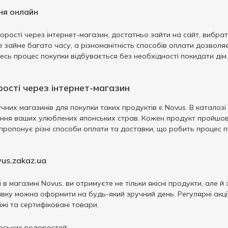
ня онлайн
рості через інтернет-магазин, достатньо зайти на сайт, вибрат
займе багато часу, а різноманітність способів оплати дозволя
есь процес покупки відбувається без необхідності покидати дім.
рості через інтернет-магазин
чних магазинів для покупки таких продуктів є Novus. В каталозі
ня ваших улюблених японських страв. Кожен продукт пройшов ст
н пропонує різні способи оплати та доставки, що робить процес
us.zakaz.ua
в магазині Novus, ви отримуєте не тільки якісні продукти, але й 
авку можна оформити на будь-який зручний день. Регулярні акц
жі та сертифіковані товари.
ських водоростей;