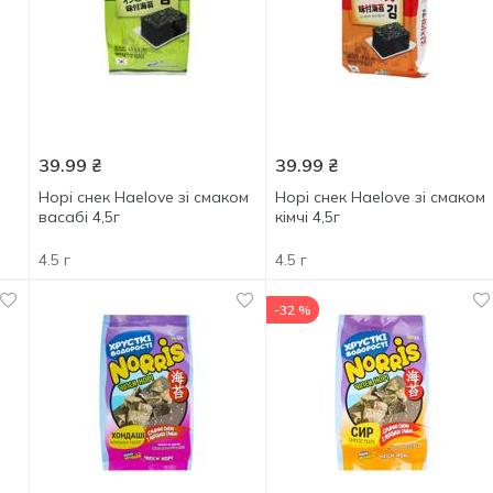
39.99
₴
39.99
₴
Норі снек Haelove зі смаком
Норі снек Haelove зі смаком
васабі 4,5г
кімчі 4,5г
4.5 г
4.5 г
-32 %