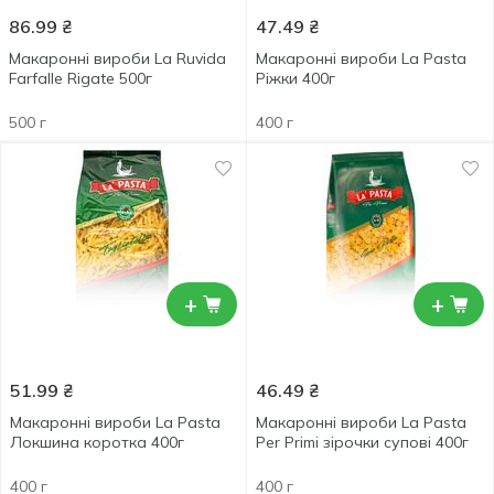
86.99
₴
47.49
₴
Макаронні вироби La Ruvida
Макаронні вироби La Pasta
Farfalle Rigate 500г
Ріжки 400г
500 г
400 г
+
+
51.99
₴
46.49
₴
Макаронні вироби La Pasta
Макаронні вироби La Pasta
Локшина коротка 400г
Per Primi зірочки супові 400г
400 г
400 г