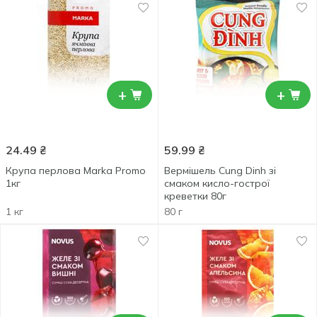
+
+
24.49
₴
59.99
₴
Крупа перлова Marka Promo
Вермішель Cung Dinh зі
1кг
смаком кисло-гострої
креветки 80г
1 кг
80 г