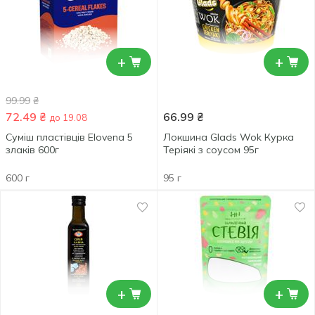
+
+
99.99
₴
72.49
₴
66.99
₴
до 19.08
Суміш пластівців Elovena 5
Локшина Glads Wok Курка
злаків 600г
Теріякі з соусом 95г
600 г
95 г
+
+