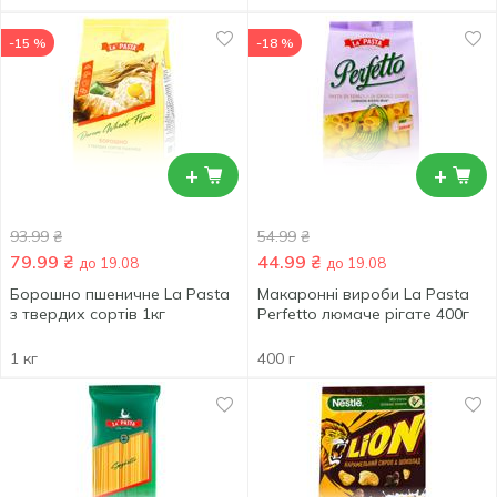
-15 %
-18 %
+
+
93.99
₴
54.99
₴
79.99
₴
44.99
₴
до 19.08
до 19.08
Борошно пшеничне La Pasta
Макаронні вироби La Pasta
з твердих сортів 1кг
Perfetto люмаче рігате 400г
1 кг
400 г