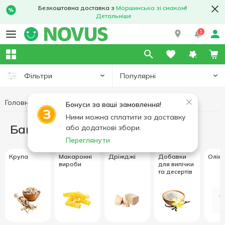
Безкоштовна доставка з
Моршинська зі смаком
!
Детальніше
1
Популярні
Фільтри
Головна
Бакалія
Бонуси за ваші замовлення!
Ними можна сплатити за доставку
Бакалія
або додаткові збори.
Переглянути
Крупа
Макаронні
Дріжджі
Добавки
Олія 
вироби
для випічки
та десертів