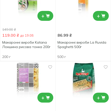
+
+
149.00
₴
119.00
₴
86.99
₴
до 19.08
Макаронні вироби Katana
Макаронні вироби La Ruvida
Локшина рисова тонка 200г
Spaghetti 500г
200 г
500 г
+
+