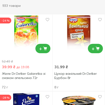
933 товари
-24 %
+
+
52.49
₴
39.99
₴
31.99
₴
до 19.08
Желе Dr.Oetker Galaretka зі
Цукор ванільний Dr.Oetker
смаком апельсина 72г
Бурбон 8г
72 г
8 г
-28 %