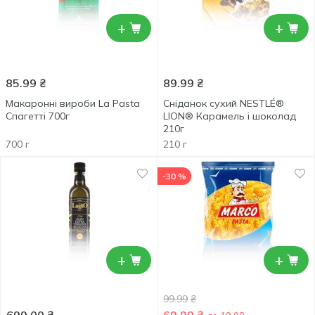
+
+
85.99
₴
89.99
₴
Макаронні вироби La Pasta
Сніданок сухий NESTLÉ®
Спагетті 700г
LION® Карамель і шоколад
210г
700 г
210 г
-30 %
+
+
99.99
₴