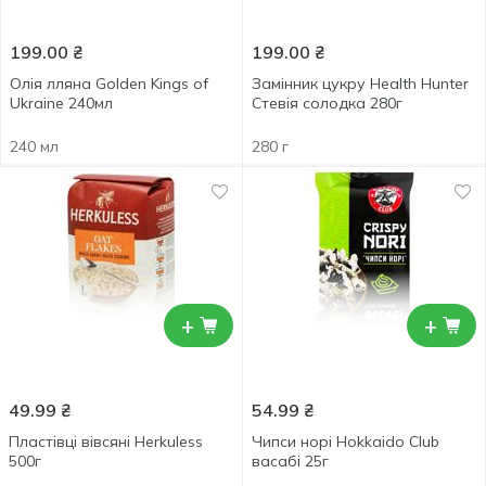
199.00
₴
199.00
₴
Олія лляна Golden Kings of
Замінник цукру Health Hunter
Ukraine 240мл
Стевія солодка 280г
240 мл
280 г
+
+
49.99
₴
54.99
₴
Пластівці вівсяні Herkuless
Чипси норі Hokkaido Club
500г
васабі 25г