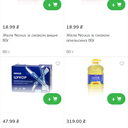
+
+
18.99
₴
18.99
₴
Желе Novus зі смаком вишні
Желе Novus зі смаком
80г
апельсина 80г
80 г
80 г
+
+
47.99
₴
319.00
₴