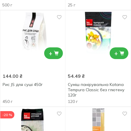
500 г
25 г
+
+
144.00
₴
54.49
₴
Рис JS для суші 450г
Суміш панірувальна Katana
Tempura Classic без глютену
120г
450 г
120 г
-20 %