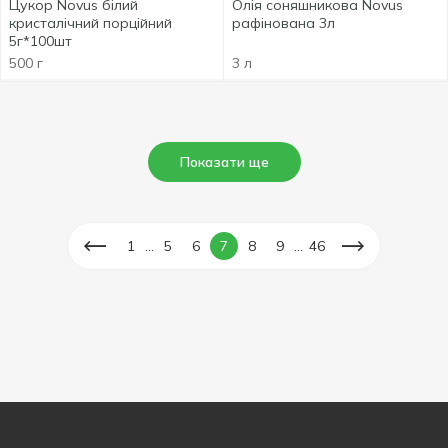
Цукор Novus білий
Олія соняшникова Novus
кристалічний порційний
рафінована 3л
5г*100шт
500 г
3 л
Показати ще
...
...
1
5
6
7
8
9
46