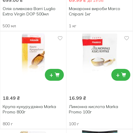
699.00
₴
69.99
₴
до 19.08
Олія оливкова Barri Luglio
Макаронні вироби Marco
Extra Virgin DOP 500мл
Спіралі 1кг
500 мл
1 кг
+
+
18.49
₴
16.99
₴
Крупа кукурудзяна Marka
Лимонна кислота Marka
Promo 800г
Promo 100г
800 г
100 г