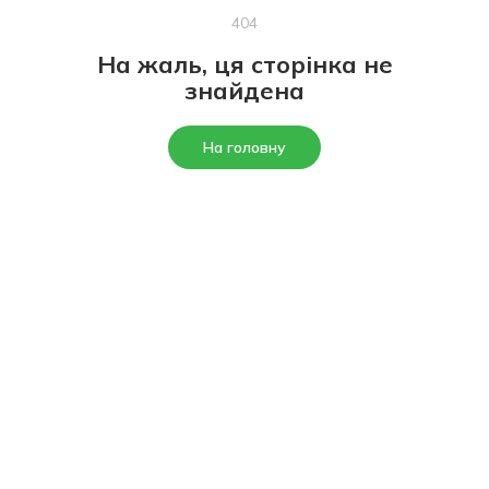
404
На жаль, ця сторінка не
знайдена
На головну