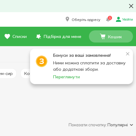
1
Увійти
Оберіть адресу
Списки
Підбірка для мене
Кошик
Бонуси за ваші замовлення!
Ними можна сплатити за доставку
або додаткові збори.
ем-сир
Копчений сир
Закуски бутербродні
Переглянути
Показати спочатку:
Популярні