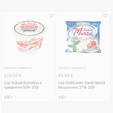
Немає в наявності
Немає в наявності
119.00
₴
69.99
₴
Сир Sabelli Burratina з
Сир DalliCarillo Santa Marta
трюфелем 50% 100г
Моцарелла 17% 100г
100 г
100 г