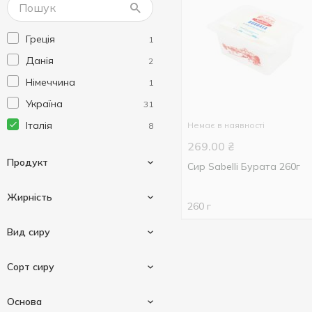
Греція
1
Данія
2
Німеччина
1
Україна
31
Італія
Немає в наявності
8
269.00
₴
Продукт
Сир Sabelli Бурата 260г
Жирність
260 г
Сир
8
Вид сиру
17 %
1
Сорт сиру
40 %
2
Розсільний
7
Основа
50 %
1