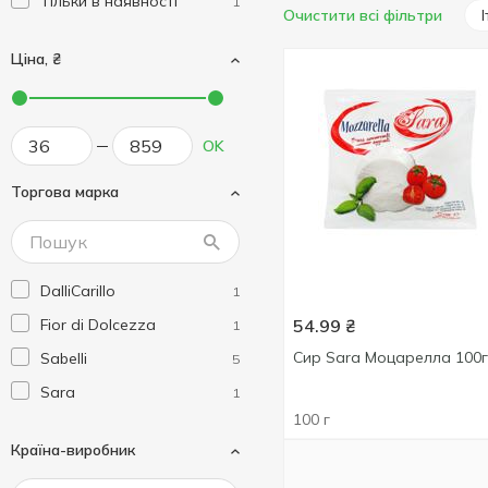
Тільки в наявності
1
Очистити всі фільтри
Ціна, ₴
OK
Торгова марка
DalliCarillo
1
Fior di Dolcezza
54.99
₴
1
Сир Sara Моцарелла 100г
Sabelli
5
Sara
1
100 г
Країна-виробник