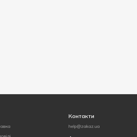
Контакти
тавка
help@zakaz.ua
овіді