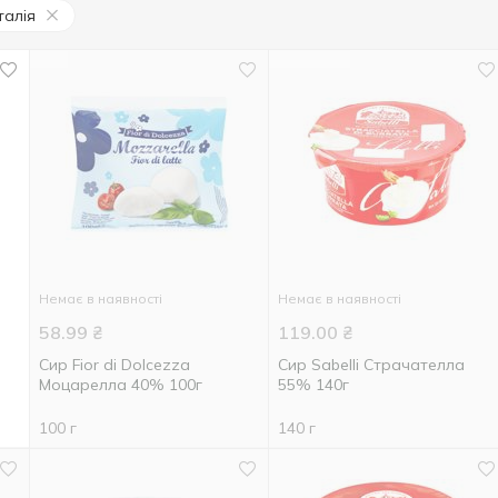
Італія
Немає в наявності
Немає в наявності
58.99
₴
119.00
₴
Сир Fior di Dolcezza
Сир Sabelli Страчателла
Моцарелла 40% 100г
55% 140г
100 г
140 г