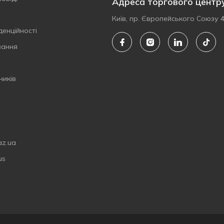
Адреса торгового центр
Київ, пр. Європейського Союзу 
денційності
вання
ників
az.ua
us