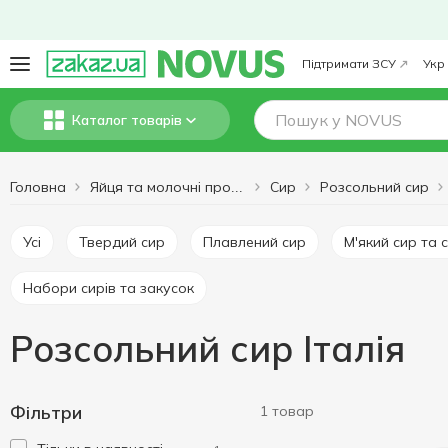
Підтримати ЗСУ
Укр
Каталог товарів
Головна
Сир
Розсольний сир
Яйця та молочні продукти
Усі
Твердий сир
Плавлений сир
М'який сир та 
Набори сирів та закусок
Розсольний сир Італія
Фільтри
1 товар