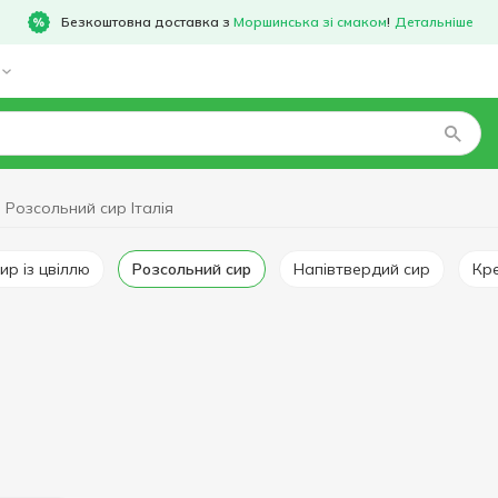
Безкоштовна доставка з
Моршинська зі смаком
!
Детальніше
Розсольний сир Італія
сир із цвіллю
Розсольний сир
Напівтвердий сир
Кр