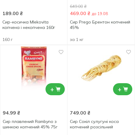
649.00
₴
189.00
₴
469.00
₴
до 19.08
Сир-косичка Mlekovita
Сир Prego Брентон копчений
копчена і некопчена 160г
45%
160 г
за 1 кг
+
+
94.99
₴
749.00
₴
Сир плавлений Rambyno з
Сир Сокiл сулугуні коса
шинкою копчений 45% 75г
копчений розсільний