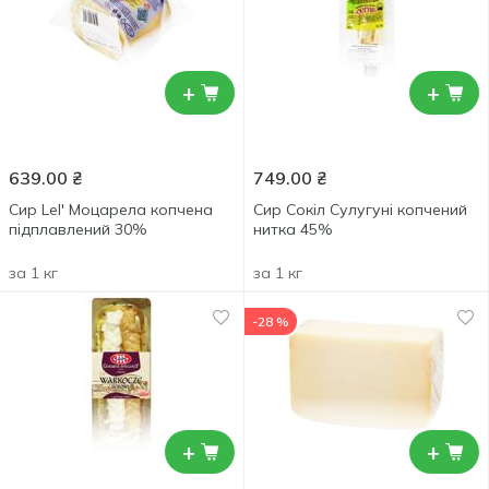
+
+
639.00
₴
749.00
₴
Сир Lel' Моцарела копчена
Сир Сокіл Сулугуні копчений
підплавлений 30%
нитка 45%
за 1 кг
за 1 кг
-28 %
+
+