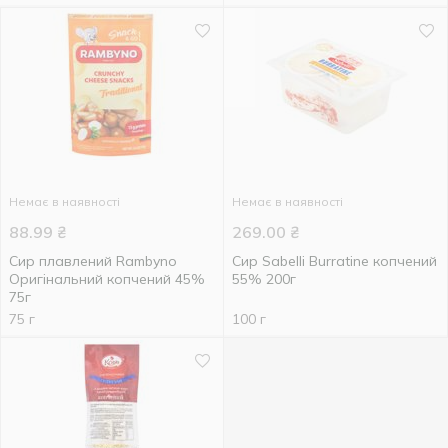
Немає в наявності
Немає в наявності
88.99
₴
269.00
₴
Сир плавлений Rambyno
Сир Sabelli Burratine копчений
Оригінальний копчений 45%
55% 200г
75г
75 г
100 г