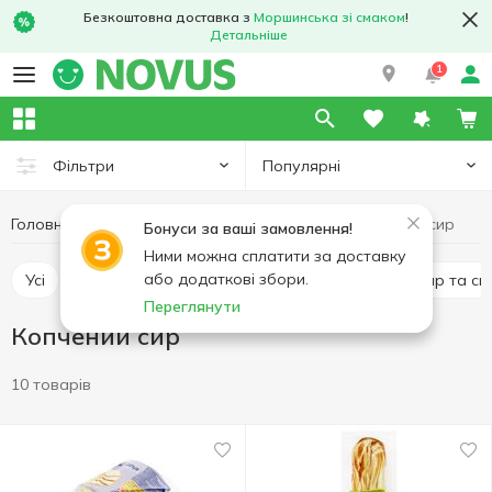
Безкоштовна доставка з
Моршинська зі смаком
!
Детальніше
1
Популярні
Фільтри
Головна
Сир
Копчений сир
Яйця та молочні продукти
Бонуси за ваші замовлення!
Ними можна сплатити за доставку
або додаткові збори.
Усі
Твердий сир
Плавлений сир
М'який сир та си
Переглянути
Копчений сир
10 товарів