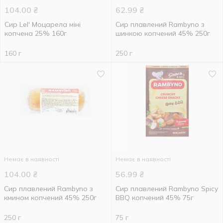
104.00
₴
62.99
₴
Сир Lel' Моцарела міні
Сир плавлений Rambyno з
копчена 25% 160г
шинкою копчений 45% 250г
160 г
250 г
Немає в наявності
Немає в наявності
104.00
₴
56.99
₴
Сир плавлений Rambyno з
Сир плавлений Rambyno Spicy
кмином копчений 45% 250г
BBQ копчений 45% 75г
250 г
75 г