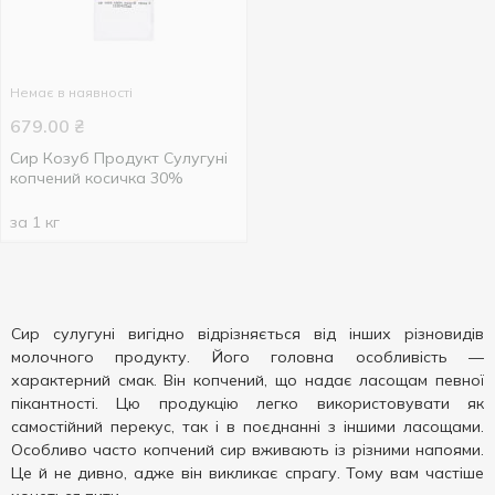
Немає в наявності
679.00
₴
Сир Козуб Продукт Сулугуні
копчений косичка 30%
за 1 кг
Сир сулугуні вигідно відрізняється від інших різновидів
молочного продукту. Його головна особливість —
характерний смак. Він копчений, що надає ласощам певної
пікантності. Цю продукцію легко використовувати як
самостійний перекус, так і в поєднанні з іншими ласощами.
Особливо часто копчений сир вживають із різними напоями.
Це й не дивно, адже він викликає спрагу. Тому вам частіше