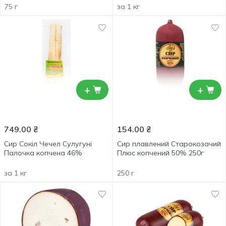
75 г
за 1 кг
+
+
749.00
₴
154.00
₴
Сир Сокіл Чечел Сулугуні
Сир плавлений Старокозачий
Палочка копчена 46%
Плюс копчений 50% 250г
за 1 кг
250 г