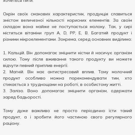
хочеться пити.
Окрім своїх смакових характеристик, продукція славиться
змістом величезної кількості корисних елементів. За своїм
складом вона майже не поступається молоку. Так, у сирі
містяться вітаміни груп A, D, PP, E, B. Багатий продукт і
різними мікроелементами. Зокрема, серед основних виділимо:
Кальцій. Він допомагає зміцнити кістки й насичує організм
силою. Тому після вживання такого продукту ви можете
відчути певний приплив енергії.
Магній. Він має антистресовий вплив. Тому молочний
продукт особливо можна порекомендувати тим, хто
стикається з труднощами на роботі, в особистому житті.
Залізо. Воно допомагає зміцнити організм, одержати
заряд бадьорості.
Тому дуже важливо не просто періодично їсти такий
продукт, а і зробити його частиною свого регулярного
раціону.