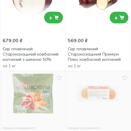
+
+
679.00
₴
569.00
₴
Сир плавлений
Сир плавлений
Староказацький ковбасний
Старокозацький Преміум
копчений з шинкою 50%
Плюс ковбасний копчений
за 1 кг
за 1 кг
Немає в наявності
Немає в наявності