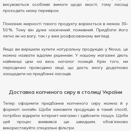
висуваються особливі вимоги щодо якості, тому ласощі
проходять низку перевірок.
Показник жирності такого продукту варіюється в межах 30–
50 %. Тому він дуже насичений, поживний. Придбати його
легко як на вагу, так і у вже розфасованому вигляді.
Якщо ви вирішили купити натуральну продукцію у Novus, це
можна назвати вдалим рішенням. У нашому магазині діють
найменші ціни на весь каталог позицій. Крім того, ми
періодично проводимо акції, що дасть змогу додатково
заощадити на придбанні ласощів.
Доставка копченого сиру в столиці України
Тепер оформити придбання копченого сиру можна й у
форматі онлайн. Щоби замовити продукцію в такий спосіб,
потрібно відкрити інтернет-магазин і здійснити пошук. Щоби
цей процес виявився ще швидшим, обов’язково
використовуйте спеціальні фільтри.