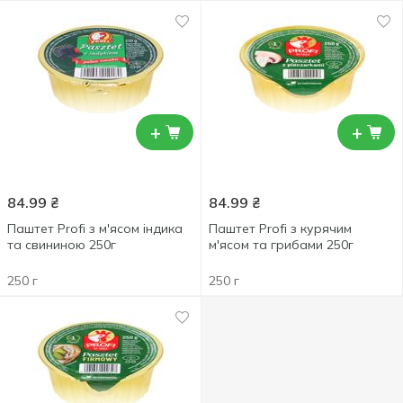
+
+
84.99
₴
84.99
₴
Паштет Profi з м'ясом індика
Паштет Profi з курячим
та свининою 250г
м'ясом та грибами 250г
250 г
250 г