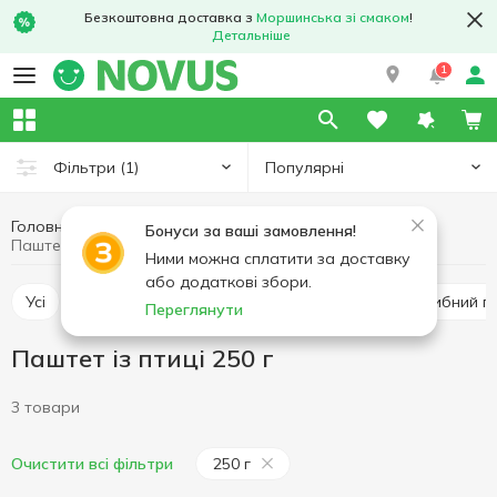
Безкоштовна доставка з
Моршинська зі смаком
!
Детальніше
1
Популярні
Фільтри
(1)
Головна
Консерви
Паштет
Паштет із птиці
Бонуси за ваші замовлення!
Паштет із птиці 250 г
Ними можна сплатити за доставку
або додаткові збори.
Усі
М'ясний паштет
Печінковий паштет
Рибний 
Переглянути
Паштет із птиці 250 г
3 товари
250 г
Очистити всі фільтри