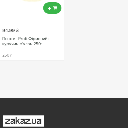
+
94.99
₴
Паштет Profi Фірмовий з
курячим м'ясом 250г
250 г