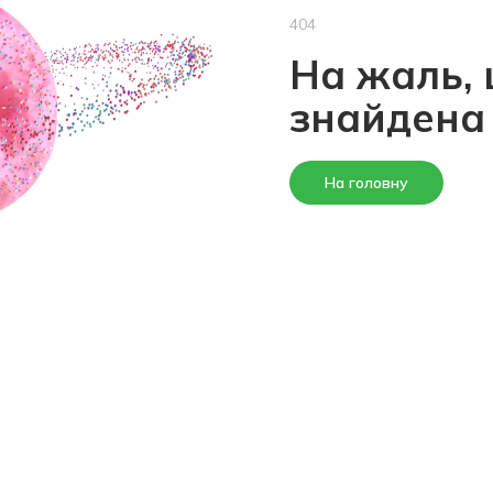
404
На жаль, 
знайдена
На головну