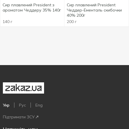
Сир плавлений President з
Сир плавлений President
ароматом Чеддеру 35% 140г
Чеддер-Ементаль скибочки
40% 200г
140 г
200 г
Укр
Рус
Eng
Підтримати ЗСУ