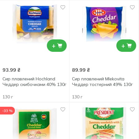
+
+
93.99
₴
89.99
₴
Сир плавлений Hochland
Сир плавлений Mlekovita
Чеддер скибочками 40% 130г
Чеддер тостерний 49% 130г
130 г
130 г
-33 %