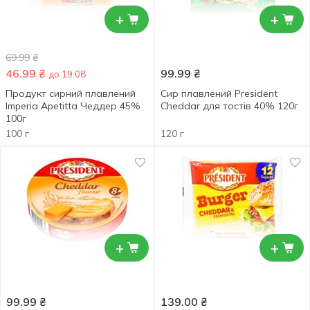
+
+
69.99
₴
46.99
₴
99.99
₴
до 19.08
Продукт сирний плавлений
Сир плавлений President
Imperia Apetitta Чеддер 45%
Cheddar для тостів 40% 120г
100г
100 г
120 г
+
+
99.99
₴
139.00
₴