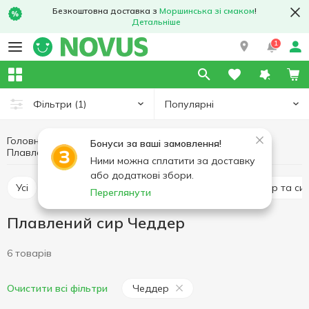
Безкоштовна доставка з
Моршинська зі смаком
!
Детальніше
1
Популярні
Фільтри
(1)
Головна
Сир
Яйця та молочні продукти
Бонуси за ваші замовлення!
Плавлений сир
Плавлений сир Чеддер
Ними можна сплатити за доставку
або додаткові збори.
Усі
Твердий сир
Плавлений сир
М'який сир та си
Переглянути
Плавлений сир Чеддер
6 товарів
Чеддер
Очистити всі фільтри