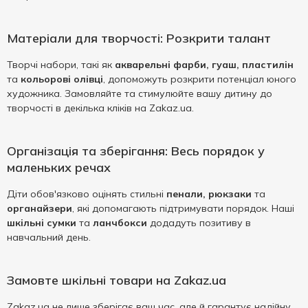
Матеріали для творчості: Розкрити талант
Творчі набори, такі як
акварельні фарби, гуаш, пластилін
та
кольорові олівці
, допоможуть розкрити потенціал юного
художника. Замовляйте та стимулюйте вашу дитину до
творчості в декілька кліків на Zakaz.ua.
Організація та зберігання: Весь порядок у
маленьких речах
Діти обов'язково оцінять стильні
пенали, рюкзаки
та
органайзери
, які допомагають підтримувати порядок. Наші
шкільні сумки
та
ланчбокси
додадуть позитиву в
навчальний день.
Замовте шкільні товари на Zakaz.ua
Zakaz.ua не лише зберігає ваш час, але й гарантує надійну