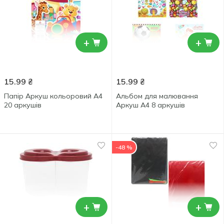
+
+
15.99
₴
15.99
₴
Папір Аркуш кольоровий A4
Альбом для малювання
20 аркушів
Аркуш А4 8 аркушів
-48 %
+
+