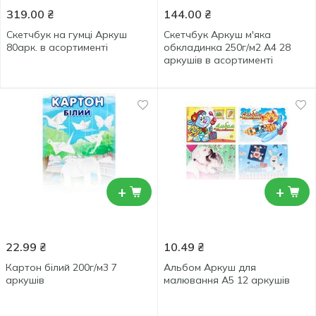
319.00
₴
144.00
₴
Скетчбук на гумці Аркуш
Скетчбук Аркуш м'яка
80арк. в асортименті
обкладинка 250г/м2 А4 28
аркушів в асортименті
+
+
22.99
₴
10.49
₴
Картон білий 200г/м3 7
Альбом Аркуш для
аркушів
малювання А5 12 аркушів