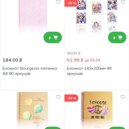
-48 %
+
+
99.99
₴
184.00
₴
51.99
₴
до 05.09
Блокнот Bourgeois клітинка
Блокнот 143х200мм 48
А4 80 аркушів
аркушів
-49 %