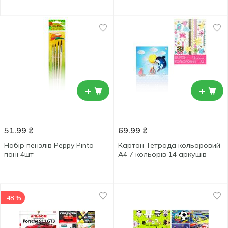
+
+
51.99
₴
69.99
₴
Набір пензлів Peppy Pinto
Картон Тетрада кольоровий
поні 4шт
А4 7 кольорів 14 аркушів
-48 %