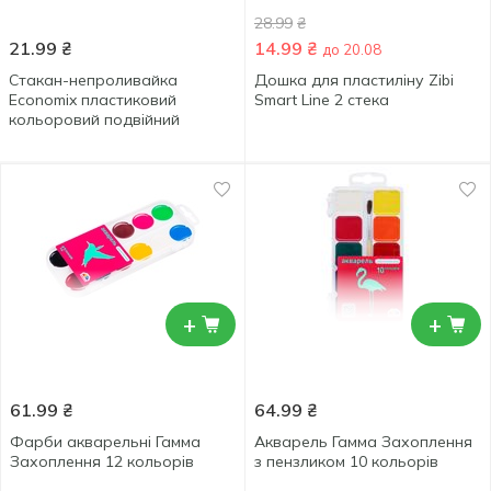
28.99
₴
21.99
₴
14.99
₴
до 20.08
Стакан-непроливайка
Дошка для пластиліну Zibi
Economix пластиковий
Smart Line 2 стека
кольоровий подвійний
+
+
61.99
₴
64.99
₴
Фарби акварельні Гамма
Акварель Гамма Захоплення
Захоплення 12 кольорів
з пензликом 10 кольорів