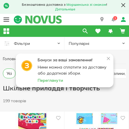
Безкоштовна доставка з
Моршинська зі смаком
!
Детальніше
1
Популярні
Фільтри
Головна
Канцелярія
Шкільне приладдя і творчість
Бонуси за ваші замовлення!
Ними можна сплатити за доставку
або додаткові збори.
Усі
Зошити, блокноти, щоденники
Фарби, пензлики, 
Переглянути
Шкільне приладдя і творчість
199 товарів