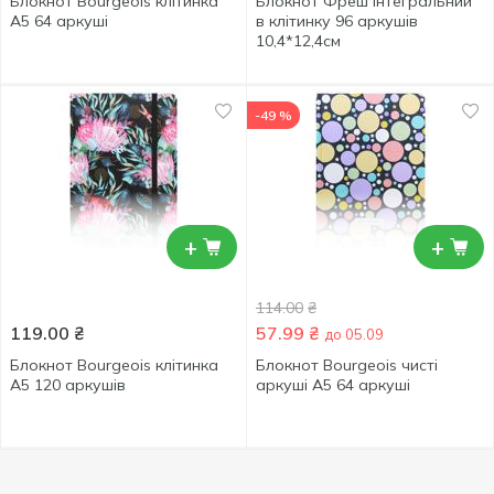
Блокнот Bourgeois клітинка
Блокнот Фреш Інтегральний
А5 64 аркуші
в клітинку 96 аркушів
10,4*12,4см
-49 %
+
+
114.00
₴
119.00
₴
57.99
₴
до 05.09
Блокнот Bourgeois клітинка
Блокнот Bourgeois чисті
А5 120 аркушів
аркуші А5 64 аркуші