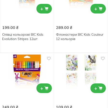
+
+
199.00
₴
289.00
₴
Олівці кольорові BIC Kids
Фломастери BIC Kids Couleur
Evolution Stripes 12шт
12 кольорів
+
+
249.00
₴
109.00
₴