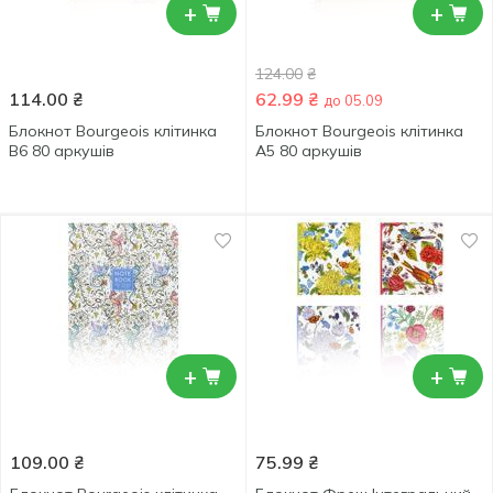
+
+
124.00
₴
114.00
₴
62.99
₴
до 05.09
Блокнот Bourgeois клітинка
Блокнот Bourgeois клітинка
В6 80 аркушів
А5 80 аркушів
+
+
109.00
₴
75.99
₴