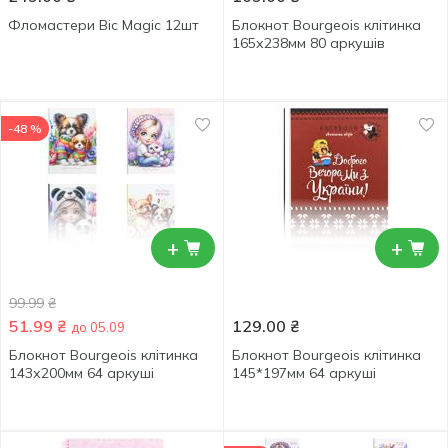
Фломастери Bic Magic 12шт
Блокнот Bourgeois клітинка
165х238мм 80 аркушів
-48 %
+
+
99.99
₴
51.99
₴
129.00
₴
до 05.09
Блокнот Bourgeois клітинка
Блокнот Bourgeois клітинка
143х200мм 64 аркуші
145*197мм 64 аркуші