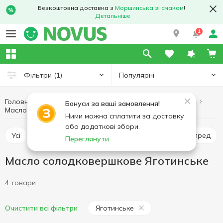
Безкоштовна доставка з
Моршинська зі смаком
!
Детальніше
1
Популярні
Фільтри
(1)
Головна
Масло і маргарин
Яйця та молочні продукти
Бонуси за ваші замовлення!
Масло солодковершкове Яготинське
Масло солодковершкове
Ними можна сплатити за доставку
або додаткові збори.
Усі
Масло солодковершкове
Маргарин
Спред
Переглянути
Масло солодковершкове Яготинське
4 товари
Яготинське
Очистити всі фільтри