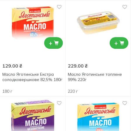
+
+
129.00
₴
229.00
₴
Масло Яготинське Екстра
Масло Яготинське топлене
солодковершкове 82,5% 180г
99% 220г
180 г
220 г