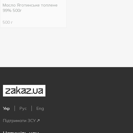
Масло Яготинське топлене
99% 500г
500 г
Укр
Рус
Eng
Підтримати ЗСУ