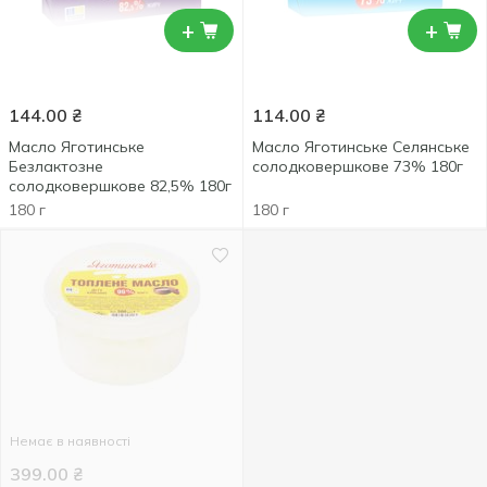
+
+
144.00
₴
114.00
₴
Масло Яготинське
Масло Яготинське Селянське
Безлактозне
солодковершкове 73% 180г
солодковершкове 82,5% 180г
180 г
180 г
Немає в наявності
399.00
₴