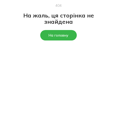
404
На жаль, ця сторінка не
знайдена
На головну