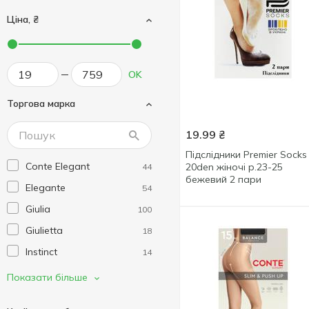
Ціна, ₴
OK
Торгова марка
19.99
₴
Підслідники Premier Socks
Conte Elegant
20den жіночі р.23-25
44
бежевий 2 пари
Elegante
54
Giulia
100
Giulietta
18
Instinct
14
Joli
20
Показати більше
Julia
5