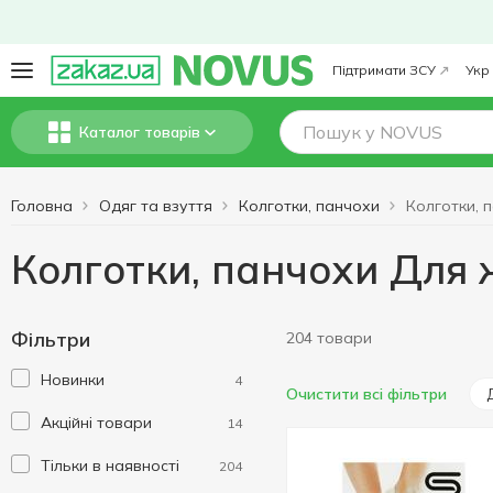
Підтримати ЗСУ
Укр
Каталог товарів
Головна
Одяг та взуття
Колготки, панчохи
Колготки, панчохи Для 
Фільтри
204 товари
Новинки
4
Очистити всі фільтри
Акційні товари
14
Тільки в наявності
204