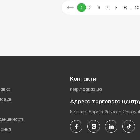
...
1
2
3
4
5
6
10
Контакти
тавка
help@zakaz.ua
овіді
Адреса торгового центр
Київ, пр. Європейського Союзу 
денційності
вання