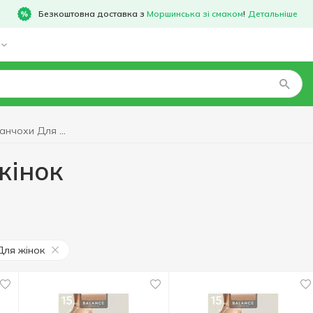
Безкоштовна доставка з
Моршинська зі смаком
!
Детальніше
Колготки, панчохи Для жінок
жінок
Для жінок