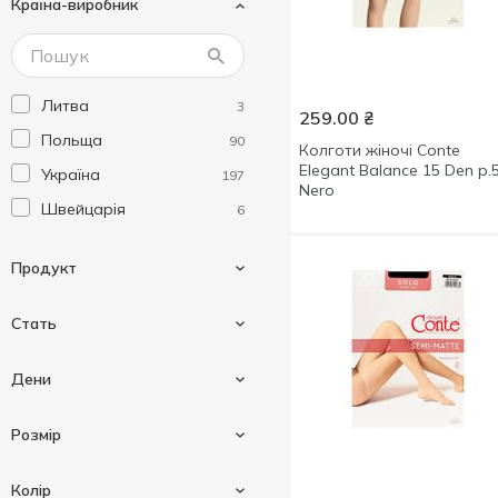
Країна-виробник
Pierre cardin
9
Premier Socks
3
Siela
34
Литва
3
259.00
₴
Польща
90
Колготи жіночі Conte
Elegant Balance 15 Den р.
Україна
197
Nero
Швейцарія
6
Продукт
Стать
Гольфи
10
Дени
Колготи
272
Для дівчаток
17
Розмір
Підслідники
1
Для жінок
296
Шкарпетки
13
100ден
9
Колір
Для хлопчиків
13