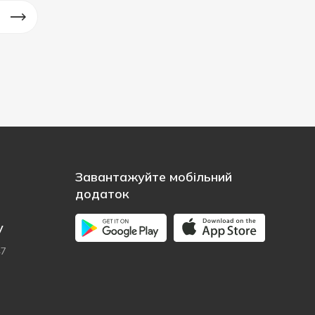
Завантажуйте мобільний
додаток
у
47