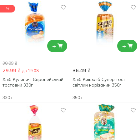
%
+
+
30.89
₴
29.99
₴
36.49
₴
до 19.08
Хліб Кулиничі Європейський
Хліб Київхліб Супер тост
тостовий 330г
світлий нарізаний 350г
330 г
350 г