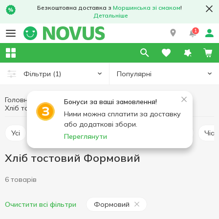
Безкоштовна доставка з
Моршинська зі смаком
!
Детальніше
1
Популярні
Фільтри
(1)
Головна
Пекарня
Хлібобулочні вироби
Бонуси за ваші замовлення!
Хліб тостовий
Хліб тостовий Формовий
Ними можна сплатити за доставку
або додаткові збори.
Усі
Хліб класичний
Хліб тостовий
Батон
Чіа
Переглянути
Хліб тостовий Формовий
6 товарів
Формовий
Очистити всі фільтри