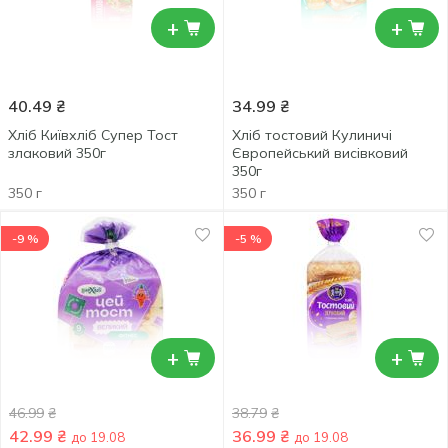
+
+
40.49
₴
34.99
₴
Хліб Київхліб Супер Тост
Хліб тостовий Кулиничі
злаковий 350г
Європейський висівковий
350г
350 г
350 г
-9 %
-5 %
+
+
46.99
₴
38.79
₴
42.99
₴
36.99
₴
до 19.08
до 19.08