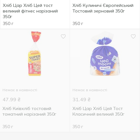
Хліб Цар Хліб Цей тост
Хліб Кулиничі Європейський
великий фітнес нарізаний
Тостовий зерновий 350г
350г
350 г
350 г
Немає в наявності
Немає в наявності
47.99
₴
31.49
₴
Хліб Київхліб тостовий
Хліб Цар Хліб Цей Тост
томатний нарізаний 350г
Класичний великий 350г
350 г
350 г