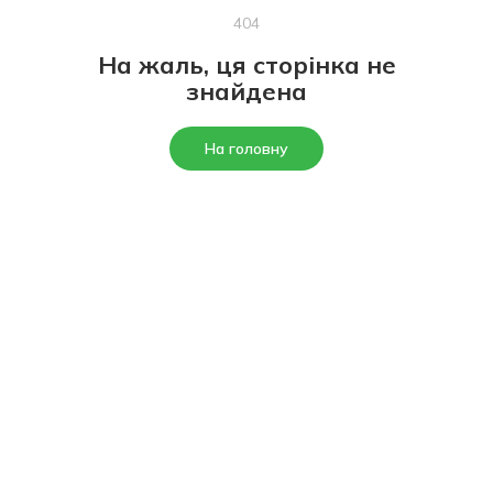
404
На жаль, ця сторінка не
знайдена
На головну