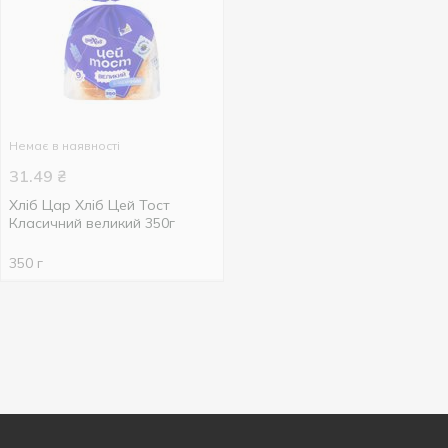
Немає в наявності
31.49
₴
Хліб Цар Хліб Цей Тост
Класичний великий 350г
350 г