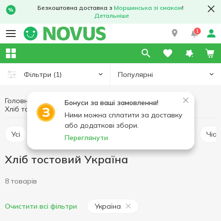
Безкоштовна доставка з
Моршинська зі смаком
!
Детальніше
1
Популярні
Фільтри
(1)
Головна
Пекарня
Хлібобулочні вироби
Бонуси за ваші замовлення!
Хліб тостовий
Хліб тостовий Україна
Ними можна сплатити за доставку
або додаткові збори.
Усі
Хліб класичний
Хліб тостовий
Батон
Чіа
Переглянути
Хліб тостовий Україна
8 товарів
Україна
Очистити всі фільтри