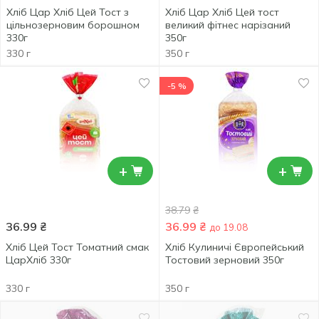
Хліб Цар Хліб Цей Тост з
Хліб Цар Хліб Цей тост
цільнозерновим борошном
великий фітнес нарізаний
330г
350г
330 г
350 г
-5 %
+
+
38.79
₴
36.99
₴
36.99
₴
до 19.08
Хліб Цей Тост Томатний смак
Хліб Кулиничі Європейський
ЦарХліб 330г
Тостовий зерновий 350г
330 г
350 г