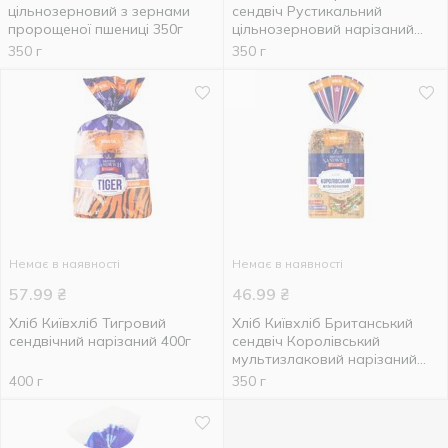
цільнозерновий з зернами
сендвіч Рустикальний
пророщеної пшениці 350г
цільнозерновий нарізаний
350г
350 г
350 г
Немає в наявності
Немає в наявності
57.99
₴
46.99
₴
Хліб Київхліб Тигровий
Хліб Київхліб Британський
сендвічний нарізаний 400г
сендвіч Королівський
мультизлаковий нарізаний
350г
400 г
350 г