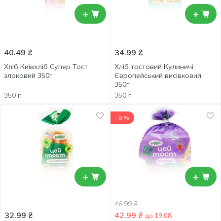
+
+
40.49
₴
34.99
₴
Хліб Київхліб Супер Тост
Хліб тостовий Кулиничі
злаковий 350г
Європейський висівковий
350г
350 г
350 г
-9 %
+
+
46.99
₴
32.99
₴
42.99
₴
до 19.08