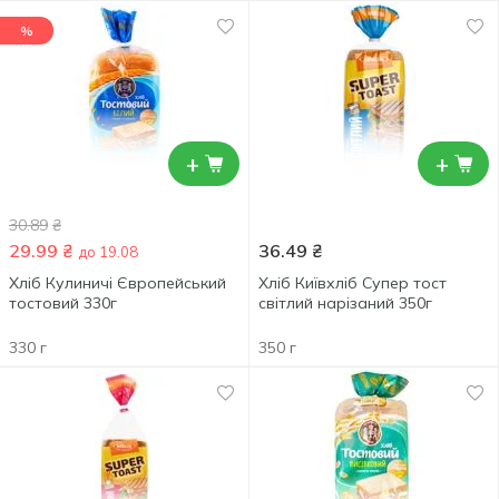
%
+
+
30.89
₴
29.99
₴
36.49
₴
до 19.08
Хліб Кулиничі Європейський
Хліб Київхліб Супер тост
тостовий 330г
світлий нарізаний 350г
330 г
350 г