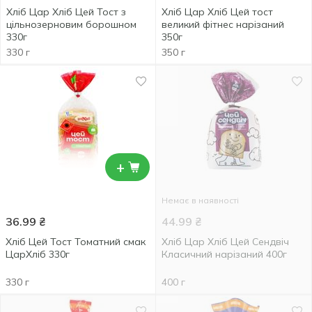
Хліб Цар Хліб Цей Тост з
Хліб Цар Хліб Цей тост
цільнозерновим борошном
великий фітнес нарізаний
330г
350г
330 г
350 г
+
Немає в наявності
36.99
₴
44.99
₴
Хліб Цей Тост Томатний смак
Хліб Цар Хліб Цей Сендвіч
ЦарХліб 330г
Класичний нарізаний 400г
330 г
400 г