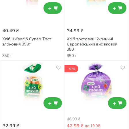
+
+
40.49
₴
34.99
₴
Хліб Київхліб Супер Тост
Хліб тостовий Кулиничі
злаковий 350г
Європейський висівковий
350г
350 г
350 г
-9 %
+
+
46.99
₴
32.99
₴
42.99
₴
до 19.08