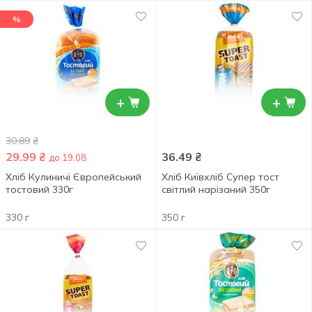
%
+
+
30.89
₴
29.99
₴
36.49
₴
до 19.08
Хліб Кулиничі Європейський
Хліб Київхліб Супер тост
тостовий 330г
світлий нарізаний 350г
330 г
350 г