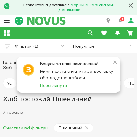
Безкоштовна доставка з
Моршинська зі смаком
!
Детальніше
1
Популярні
Фільтри
(1)
Головна
Пекарня
Хлібобулочні вироби
Бонуси за ваші замовлення!
Хліб тостовий
Хліб тостовий Пшеничний
Ними можна сплатити за доставку
або додаткові збори.
Усі
Хліб класичний
Хліб тостовий
Батон
Чіа
Переглянути
Хліб тостовий Пшеничний
7 товарів
Пшеничний
Очистити всі фільтри