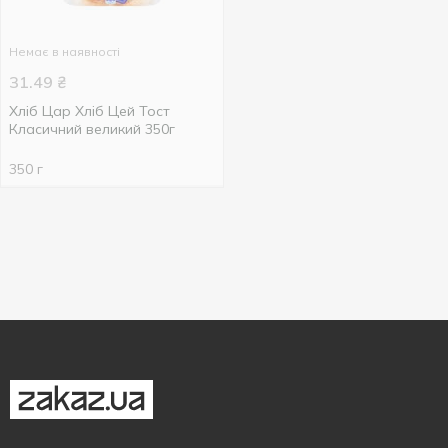
Немає в наявності
31.49
₴
Хліб Цар Хліб Цей Тост
Класичний великий 350г
350 г