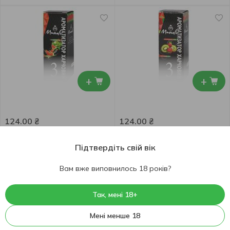
+
+
124.00
₴
124.00
₴
Ароматизатор харчовий
Ароматизатор харчовий
Manoli Кавун 10г
Manoli Полуниця-ківі 10г
Підтвердіть свій вік
10 г
10 г
Вам вже виповнилось 18 років?
Так, мені 18+
Мені менше 18