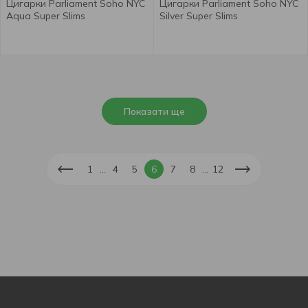
Цигарки Parliament Soho NYC
Цигарки Parliament Soho NYC
Aqua Super Slims
Silver Super Slims
Показати ще
...
...
1
4
5
6
7
8
12