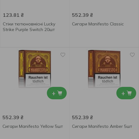
123.81
₴
552.39
₴
Стіки тютюновмісні Lucky
Сигари Manifesto Classic
Strike Purple Switch 20шт
+
+
552.39
₴
552.39
₴
Сигари Manifesto Yellow 5шт
Сигари Manifesto Amber 5шт