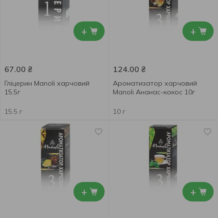
+
+
67.00
₴
124.00
₴
Гліцерин Manoli харчовий
Ароматизатор харчовий
15,5г
Manoli Ананас-кокос 10г
15.5 г
10 г
+
+