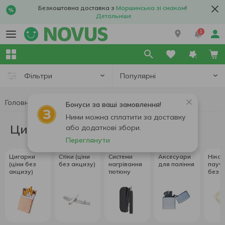
Безкоштовна доставка з
Моршинська зі смаком
!
Детальніше
1
Популярні
Фільтри
Головна
Цигарки, стіки, аксесуари
Бонуси за ваші замовлення!
Ними можна сплатити за доставку
Цигарки, стіки, аксесуари
або додаткові збори.
Переглянути
Цигарки
Стіки (ціни
Системи
Аксесуари
Нікот
(ціни без
без акцизу)
нагрівання
для паління
паучі
акцизу)
тютюну
без а