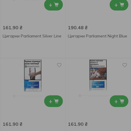
+
+
161.90
₴
190.48
₴
Цигарки Parliament Silver Line
Цигарки Parliament Night Blue
+
+
161.90
₴
161.90
₴