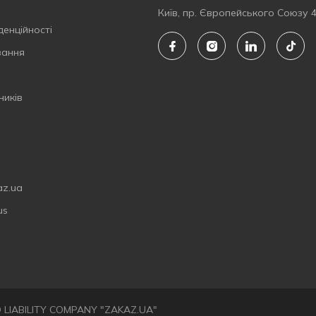
Київ, пр. Європейського Союзу 
денційності
вання
ників
az.ua
us
ED LIABILITY COMPANY "ZAKAZ.UA"