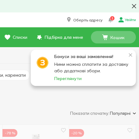
1
Увійти
Оберіть адресу
Списки
Підбірка для мене
Кошик
Бонуси за ваші замовлення!
Ними можна сплатити за доставку
або додаткові збори.
шки, каремати
Пальники і балони
Переглянути
Показати спочатку:
Популярні
-78 %
-20 %