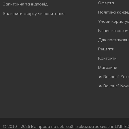
Термобокс
4
Оферта
Запитання та відповіді
Устілки
1
Політика конфі
Залишити скаргу чи запитання
Чашка
1
Умови користу
Шпажки
1
Бізнес клієнтам
Для постачаль
Рецепти
Контакти
Магазини
🔥 Вакансії Zak
🔥 Вакансії Nov
© 2010 - 2026 Всі права на веб-сайт zakaz.ua захищені. LIMIT