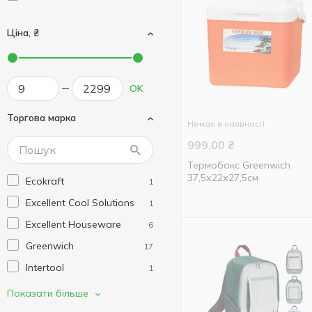
Ціна, ₴
OK
Торгова марка
Немає в наявності
999.00
₴
Термобокс Greenwich
37,5х22х27,5см
Ecokraft
1
Excellent Cool Solutions
1
Excellent Houseware
6
Greenwich
17
Intertool
1
Koopman
15
Показати більше
Без тм
5