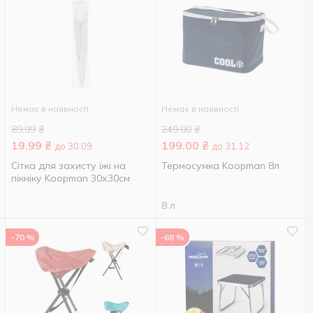
Немає в наявності
Немає в наявності
89.99
₴
249.00
₴
19.99
₴
199.00
₴
до 30.09
до 31.12
Сітка для захисту їжі на
Термосумка Koopman 8л
пікніку Koopman 30х30см
8 л
-70 %
-68 %