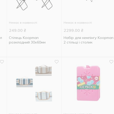
Немає в наявності
Немає в наявності
249.00
₴
2299.00
₴
л
Стілець Koopman
Набір для кемпінгу Koopman
розкладний 30х60мм
2 стільці і столик