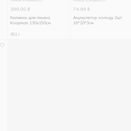
Немає в наявності
Немає в наявності
399.00
₴
74.99
₴
Килимок для пікніка
Акумулятор холоду 2шт
Koopman 130х150см
16*10*3см
351 г