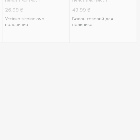
Немає в наявності
Немає в наявності
26.99
₴
49.99
₴
Устілка зігріваюча
Балон газовий для
половинка
пальника