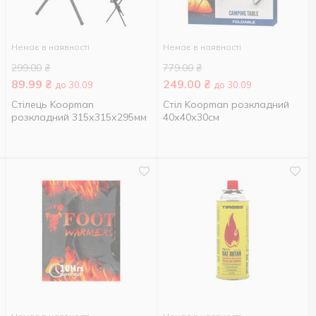
Немає в наявності
Немає в наявності
299.00
₴
779.00
₴
89.99
₴
249.00
₴
до 30.09
до 30.09
Стілець Koopman
Стіл Koopman розкладний
розкладний 315х315х295мм
40х40х30см