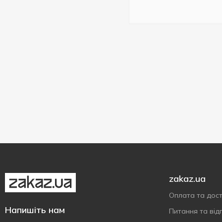
Миска
2
Набір
1
Набір посуду
1
Органайзер
2
Пальник
2
Плащ-дощовик
1
Подушка
1
Рюкзак
1
Столик
2
Столові прибори
2
Стілець
5
zakaz.ua
Сумка
1
Сумка-холодильник
Оплата та дос
4
Напишіть нам
Сітка
Питання та відп
1