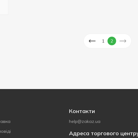
1
2
Контакти
тавка
help@zakaz.ua
овіді
Адреса торгового центр