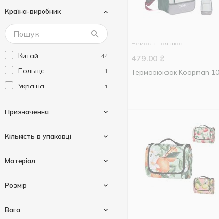
Країна-виробник
Немає в наявності
Китай
44
479.00
₴
Польща
1
Терморюкзак Koopman 10
Україна
1
Призначення
Кількість в упаковці
Для кемпінгу
1
Матеріал
Для подорожей
1
2 шт
1
Розмір
Для шампанського
1
3 шт
1
Етиленвінілацетат
1
Вага
4 шт
1