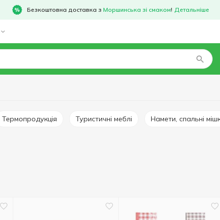
Безкоштовна доставка з
Моршинська зі смаком
!
Детальніше
Термопродукція
Туристичні меблі
Намети, спальні мі