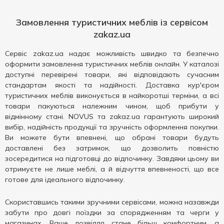
Замовлення туристичних меблів із сервісом
zakaz.ua
Сервіс zakaz.ua надає можливість швидко та безпечно
оформити замовлення туристичних меблів онлайн. У каталозі
доступні перевірені товари, які відповідають сучасним
стандартам якості та надійності. Доставка кур'єром
туристичних меблів виконується в найкоротші терміни, а всі
товари пакуються належним чином, щоб прибути у
відмінному стані. NOVUS та zakaz.ua гарантують широкий
вибір, надійність продукції та зручність оформлення покупки.
Ви можете бути впевнені, що обрані товари будуть
доставлені без затримок, що дозволить повністю
зосередитися на підготовці до відпочинку. Завдяки цьому ви
отримуєте не лише меблі, а й відчуття впевненості, що все
готове для ідеального відпочинку.
Скориставшись такими зручними сервісами, можна назавжди
забути про довгі поїздки за спорядженням та черги у
магазинах. Ваше дозвілля стане більш комфортним, а