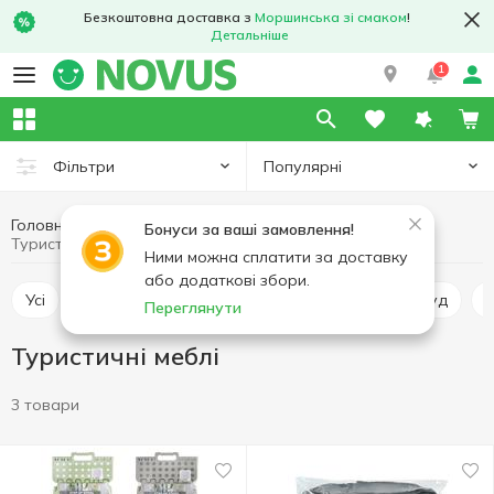
Безкоштовна доставка з
Моршинська зі смаком
!
Детальніше
1
Популярні
Фільтри
Головна
Хобі та відпочинок
Туризм та кемпінг
Бонуси за ваші замовлення!
Туристичні меблі
Ними можна сплатити за доставку
або додаткові збори.
Усі
Туристичний інструмент
Туристичний посуд
Переглянути
Туристичні меблі
3 товари