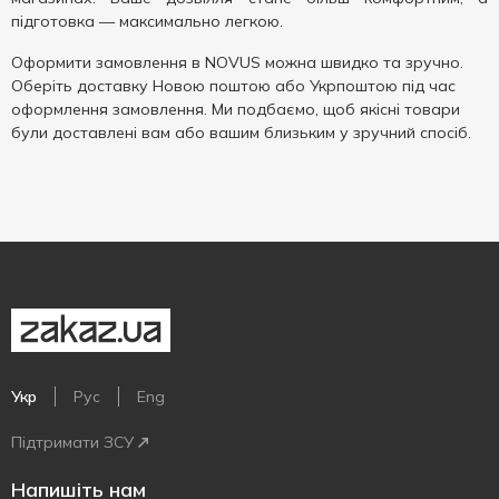
підготовка — максимально легкою.
Оформити замовлення в NOVUS можна швидко та зручно.
Оберіть доставку Новою поштою або Укрпоштою під час
оформлення замовлення. Ми подбаємо, щоб якісні товари
були доставлені вам або вашим близьким у зручний спосіб.
Укр
Рус
Eng
Підтримати ЗСУ
Напишіть нам