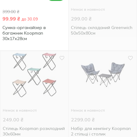
Немає в наявності
399.00
₴
99.99
₴
299.00
₴
до 30.09
Сумка-органайзер в
Стілець складаний Greenwich
багажник Koopman
50х50х80см
30х17х28см
Немає в наявності
Немає в наявності
249.00
₴
2299.00
₴
Стілець Koopman розкладний
Набір для кемпінгу Koopman
30х60мм
2 стільці і столик