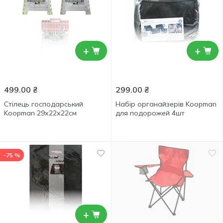
+
+
499.00
₴
299.00
₴
Стілець господарський
Набір органайзерів Koopman
Koopman 29х22х22см
для подорожей 4шт
-75 %
+