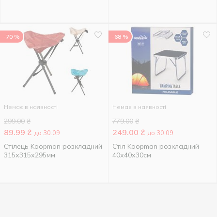
-70 %
-68 %
Немає в наявності
Немає в наявності
299.00
₴
779.00
₴
89.99
₴
249.00
₴
до 30.09
до 30.09
Стілець Koopman розкладний
Стіл Koopman розкладний
315х315х295мм
40х40х30см