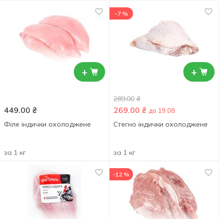
-7 %
+
+
289.00
₴
449.00
₴
269.00
₴
до 19.08
Філе індички охолоджене
Стегно індички охолоджене
за 1 кг
за 1 кг
-12 %