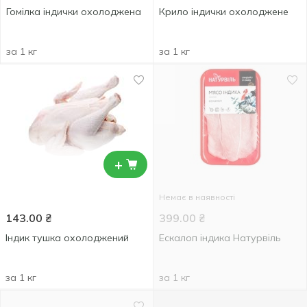
Гомілка індички охолоджена
Крило індички охолоджене
за 1 кг
за 1 кг
+
Немає в наявності
143.00
₴
399.00
₴
Індик тушка охолоджений
Ескалоп індика Натурвіль
за 1 кг
за 1 кг