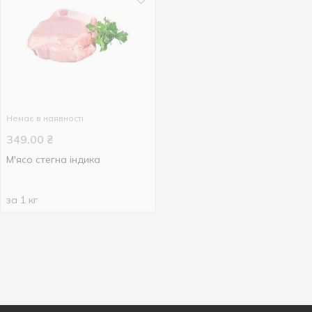
Немає в наявності
349.00
₴
М'ясо стегна індика
за 1 кг