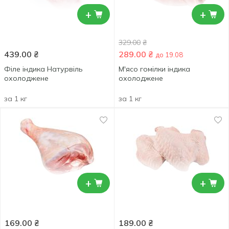
+
+
329.00
₴
439.00
₴
289.00
₴
до 19.08
Філе індика Натурвіль
М'ясо гомілки індика
охолоджене
охолоджене
за 1 кг
за 1 кг
+
+
169.00
₴
189.00
₴