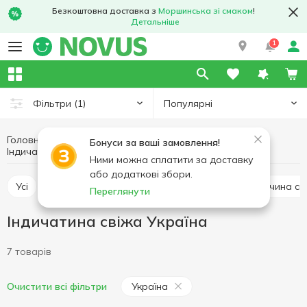
Безкоштовна доставка з
Моршинська зі смаком
!
Детальніше
1
Популярні
Фільтри
(1)
Головна
Свіже м'ясо
М'ясо та ковбасні вироби
Бонуси за ваші замовлення!
Індичатина свіжа
Індичатина свіжа Україна
Ними можна сплатити за доставку
або додаткові збори.
Усі
Курятина свіжа
Свинина свіжа
Яловичина св
Переглянути
Індичатина свіжа Україна
7 товарів
Україна
Очистити всі фільтри