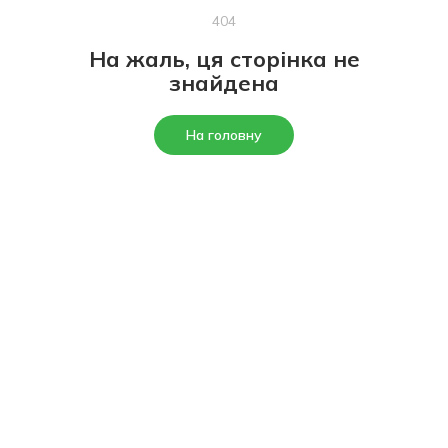
404
На жаль, ця сторінка не
знайдена
На головну