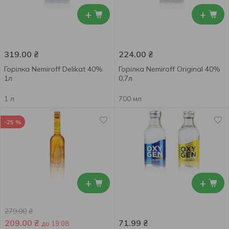
+
+
319.00
₴
224.00
₴
Горілка Nemiroff Delikat 40%
Горілка Nemiroff Original 40%
1л
0,7л
1 л
700 мл
-25 %
+
+
279.00
₴
209.00
₴
71.99
₴
до 19.08