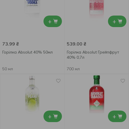
+
+
73.99
₴
539.00
₴
Горілка Absolut 40% 50мл
Горілка Absolut Грейпфрут
40% 0,7л
50 мл
700 мл
+
+