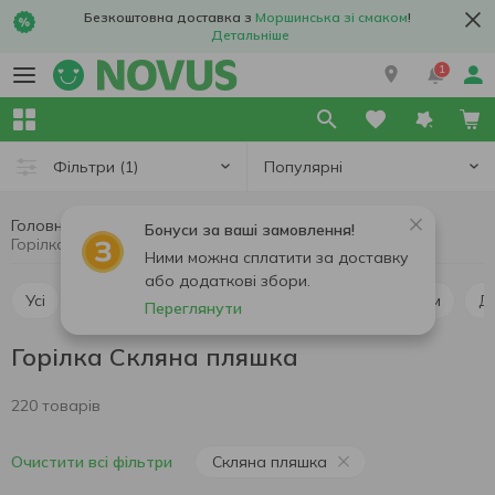
Безкоштовна доставка з
Моршинська зі смаком
!
Детальніше
1
Популярні
Фільтри
(1)
Головна
Алкоголь
Міцний алкоголь
Горілка
Бонуси за ваші замовлення!
Горілка Скляна пляшка
Ними можна сплатити за доставку
або додаткові збори.
Усі
Горілка
Віскі
Коньяк та бренді
Ром
Переглянути
Горілка Скляна пляшка
220 товарів
Скляна пляшка
Очистити всі фільтри