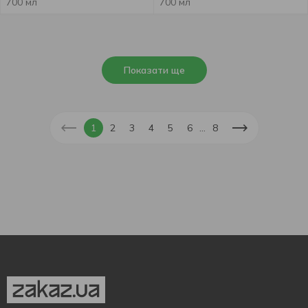
700 мл
700 мл
Показати ще
...
1
2
3
4
5
6
8