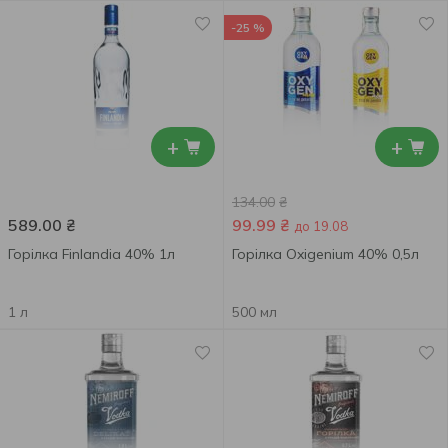
-25 %
+
+
134.00
₴
589.00
₴
99.99
₴
до 19.08
Горілка Finlandia 40% 1л
Горілка Oxigenium 40% 0,5л
1 л
500 мл