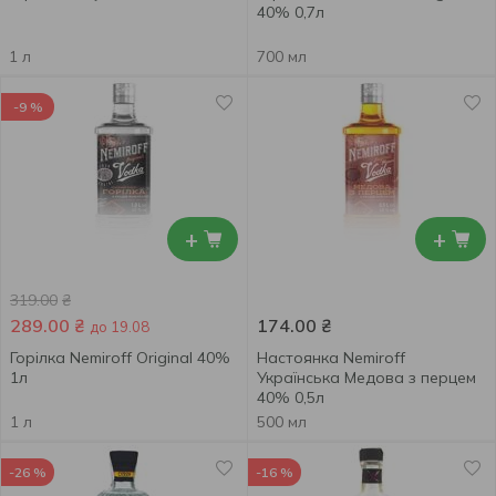
40% 0,7л
1 л
700 мл
-9 %
+
+
319.00
₴
289.00
₴
174.00
₴
до 19.08
Горілка Nemiroff Original 40%
Настоянка Nemiroff
1л
Українська Медова з перцем
40% 0,5л
1 л
500 мл
-26 %
-16 %