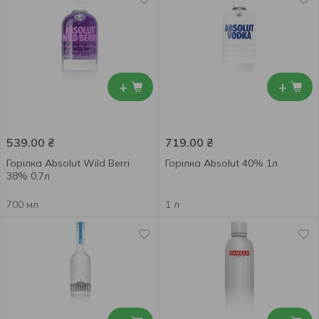
+
+
539.00
₴
719.00
₴
Горілка Absolut Wild Berri
Горілка Absolut 40% 1л
38% 0,7л
700 мл
1 л