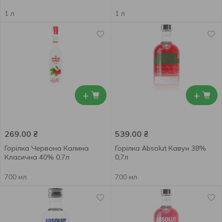
1 л
1 л
+
+
269.00
₴
539.00
₴
Горілка Червона Калина
Горілка Absolut Кавун 38%
Класична 40% 0,7л
0,7л
700 мл
700 мл