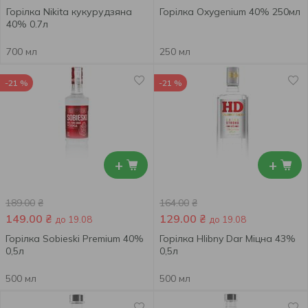
Горілка Nikita кукурудзяна
Горілка Oxygenium 40% 250мл
40% 0.7л
700 мл
250 мл
-21 %
-21 %
+
+
189.00
₴
164.00
₴
149.00
₴
129.00
₴
до 19.08
до 19.08
Горілка Sobieski Premium 40%
Горілка Hlibny Dar Міцна 43%
0,5л
0,5л
500 мл
500 мл