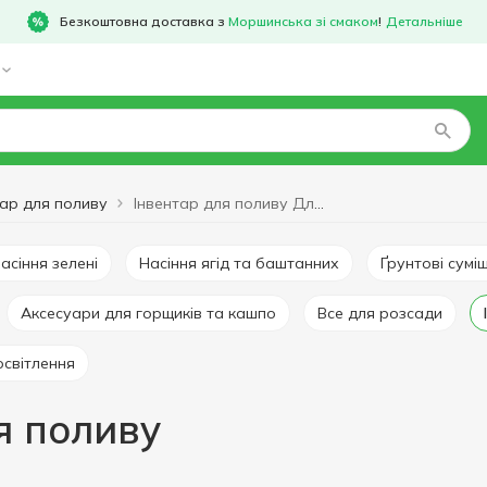
Безкоштовна доставка з
Моршинська зі смаком
!
Детальніше
тар для поливу
Інвентар для поливу Для поливу
Насіння зелені
Насіння ягід та баштанних
Ґрунтові сумі
Аксесуари для горщиків та кашпо
Все для розсади
освітлення
я поливу