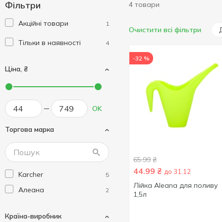
Фільтри
4 товари
Акційні товари
1
Очистити всі фільтри
Тільки в наявності
4
-32 %
Ціна, ₴
OK
Торгова марка
65.99
₴
44.99
₴
до 31.12
Karcher
5
Лійка Aleana для поливу
Алеана
2
1,5л
Країна-виробник