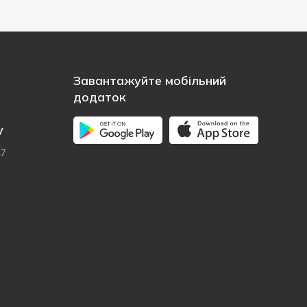
Завантажуйте мобільний
додаток
у
47