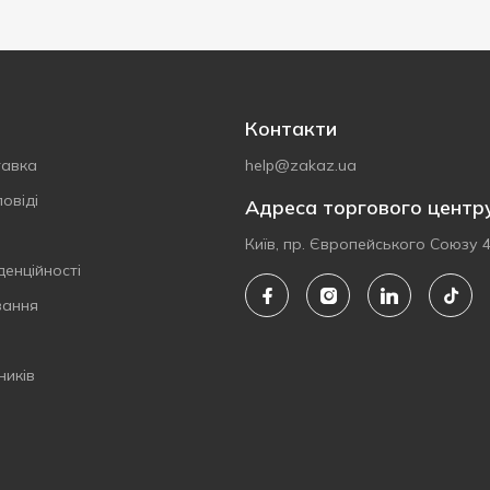
Контакти
тавка
help@zakaz.ua
овіді
Адреса торгового центр
Київ, пр. Європейського Союзу 
денційності
вання
ників