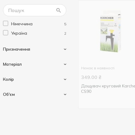
Німеччина
5
Україна
2
Призначення
Матеріал
Немає в наявності
Для поливу
349.00
₴
7
Колір
Для саду та городу
Дощувач круговий Karcher
5
CS90
Пластик
1
Об'єм
Поліпропілен
1
Фрезія
1
1500 мл
2