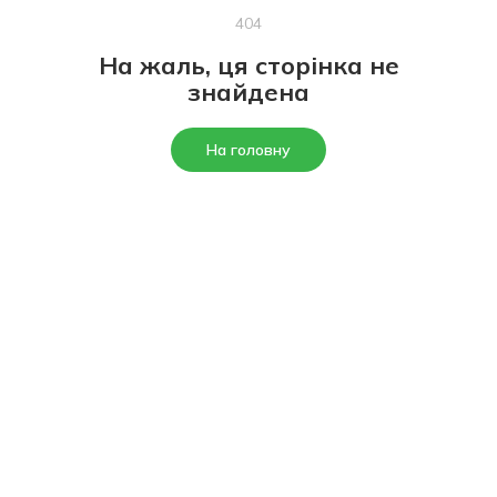
404
На жаль, ця сторінка не
знайдена
На головну