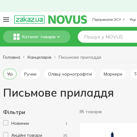
Підтримати ЗСУ
Укр
Каталог товарів
Головна
Канцелярія
Письмове приладдя
Усі
Ручки
Олівці чорнографітні
Маркери
Письмове приладдя
Фільтри
85 товарів
Новинки
1
Акційні товари
35