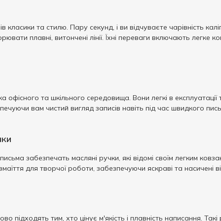
ів класики та стилю. Пару секунд, і ви відчуваєте чарівність ка
ювати плавні, витончені лінії. Їхні переваги включають легке к
ка офісного та шкільного середовища. Вони легкі в експлуатації
печуючи вам чистий вигляд записів навіть під час швидкого пис
чки
письма забезпечать масляні ручки, які відомі своїм легким ковза
аїття для творчої роботи, забезпечуючи яскраві та насичені ві
во підходять тим, хто цінує м'якість і плавність написання. Так