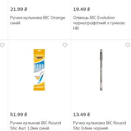
21.99
₴
19.49
₴
Ручка кулькова BIC Orange
Олівець BIC Evolution
синій
чорнографітний з гумкою
HB
51.99
₴
13.49
₴
Ручки кулькові BIC Round
Ручка кулькова BIC Round
Stic 4шт 1,0мм синій
Stic 0,4мм чорний