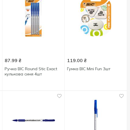
87.99
₴
119.00
₴
Ручка BIC Round Stic Exact
Гумка BIC Mini Fun 3шт
кулькова синя 4шт