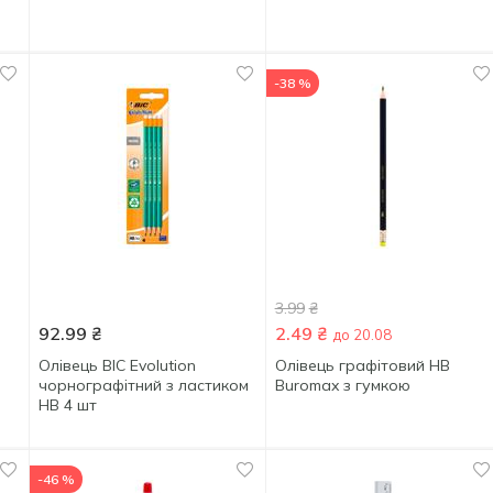
-38 %
3.99
₴
92.99
₴
2.49
₴
до 20.08
Олівець BIC Evolution
Олівець графітовий НВ
чорнографітний з ластиком
Buromax з гумкою
НВ 4 шт
-46 %