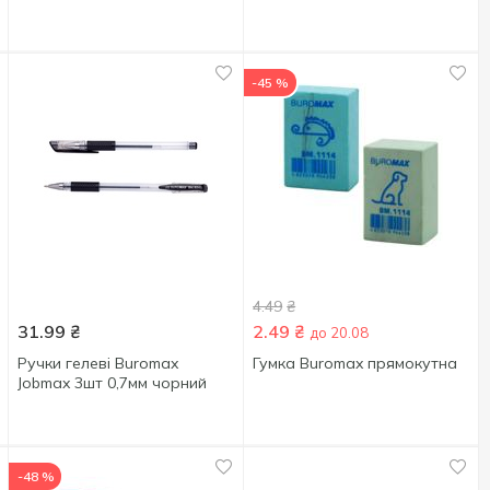
-45 %
4.49
₴
31.99
₴
2.49
₴
до 20.08
Ручки гелеві Buromax
Гумка Buromax прямокутна
Jobmax 3шт 0,7мм чорний
-48 %