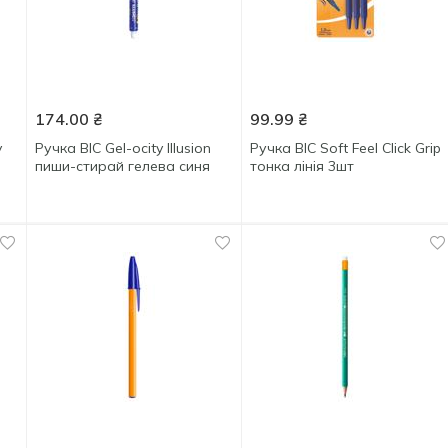
174.00
₴
99.99
₴
y
Ручка BIC Gel-ocity Illusion
Ручка ВІС Soft Feel Click Grip
пиши-стирай гелева синя
тонка лінія 3шт