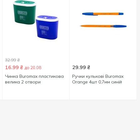
32.99
₴
16.99
₴
29.99
₴
до 20.08
Чинка Buromax пластикова
Ручки кулькові Buromax
велика 2 отвори
Orange 4шт 0,7мм синій