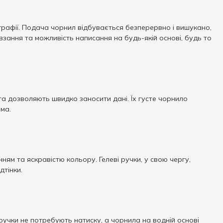
ліграфії. Подача чорнил відбувається безперервно і вишукано,
овзання та можливість написання на будь-якій основі, будь то
 та дозволяють швидко заносити дані. Їх густе чорнило
ьма.
нням та яскравістю кольору. Гелеві ручки, у свою чергу,
дтінки.
і ручки не потребують натиску, а чорнила на водній основі