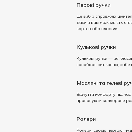
Перові ручки
Це вибір справжніх цінител
даючи вам можливість створ
картон або пластик.
Кулькові ручки
Кулькові ручки — це класи
запобігає витіканню, забез
Масляні та гелеві ру
Відчуття комфорту під час 
пропонують кольорове розм
Ролери
Ролери, своєю чергою, чудо