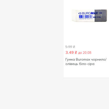
5.99
₴
3.49
₴
до 20.08
Гумка Buromax чорнило/
олівець біло-сіра