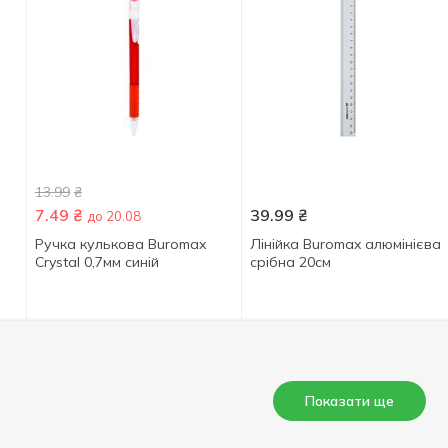
13.99
₴
7.49
₴
39.99
₴
до 20.08
Ручка кулькова Buromax
Лінійка Buromax алюмінієва
Crystal 0,7мм синій
срібна 20см
Показати ще