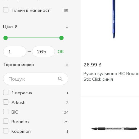
Тільки в наявності
85
Ціна, ₴
OK
26.99
₴
Торгова марка
Ручка кулькова BIC Roun
Stic Click синій
1 вересня
1
Arkush
2
BIC
24
Buromax
25
Koopman
1