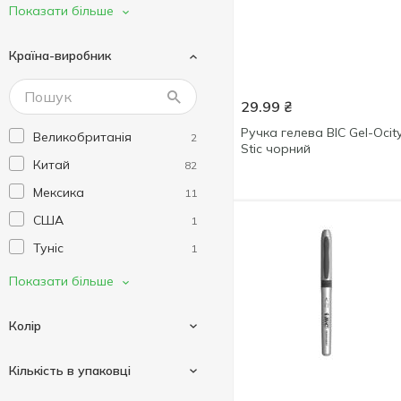
Mizar
2
Показати більше
Nebulous Stars
2
Країна-виробник
Piano
1
Yes
36
29.99
₴
Zibi
14
Ручка гелева BIC Gel-Ocit
Великобританія
2
Без тм
3
Stic чорний
Китай
82
Меломан
1
Мексика
11
США
1
Туніс
1
Україна
6
Показати більше
Франція
8
Колір
Індія
2
Кількість в упаковці