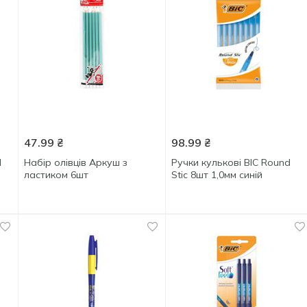
47.99
₴
98.99
₴
d
Набір олівців Аркуш з
Ручки кулькові BIC Round
ластиком 6шт
Stic 8шт 1,0мм синій