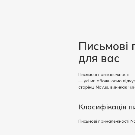
Письмові 
для вас
Письмові приналежності — ц
— усі ми обожнюємо відчут
сторінці Novus, виникає ч
Класифікація 
Письмові приналежності No