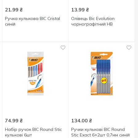
21.99
₴
13.99
₴
Ручка кулькова BIC Cristal
Олівець Bic Evolution
синій
чорнографітний HB
74.99
₴
134.00
₴
Набір ручок BIC Round Stic
Ручки кулькові BIC Round
кулькові 6шт
Stic Exact 6+2шт 0,7мм синій