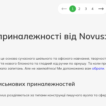
1
2
3
4
приналежності від Novu
е основа сучасного шкільного та офісного навчання, творчості т
тя нового блокнота та гладкий хід ручки по аркушу. Та коли пр
имало запитань. Але не хвилюйтесь! Ми допоможемо вам
обрати
.
письмових приналежностей
vus розділяються за типами конструкції пишучого вузла та сфе