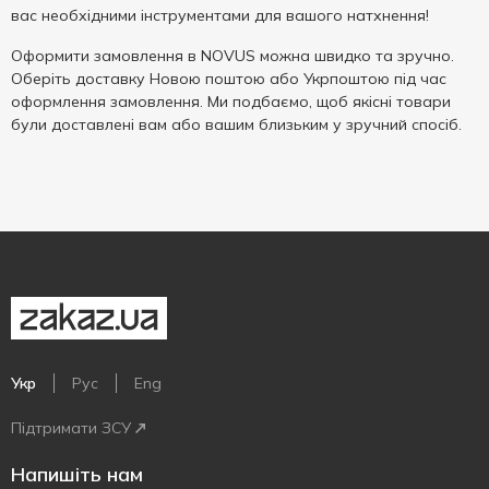
вас необхідними інструментами для вашого натхнення!
Оформити замовлення в NOVUS можна швидко та зручно.
Оберіть доставку Новою поштою або Укрпоштою під час
оформлення замовлення. Ми подбаємо, щоб якісні товари
були доставлені вам або вашим близьким у зручний спосіб.
Укр
Рус
Eng
Підтримати ЗСУ
Напишіть нам