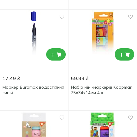
+
+
17.49
₴
59.99
₴
Маркер Buromax водостійкий
Набір міні-маркерів Koopman
синій
75х34х14мм 4шт