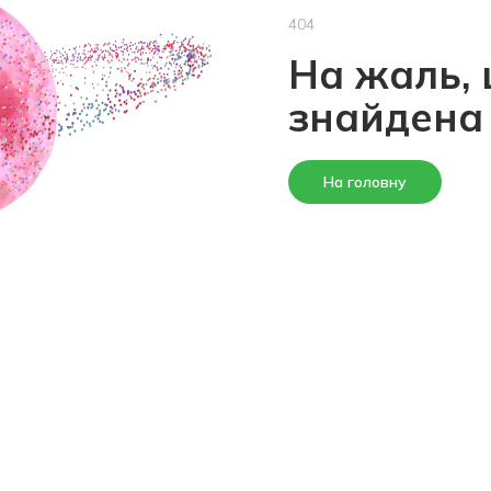
404
На жаль, 
знайдена
На головну